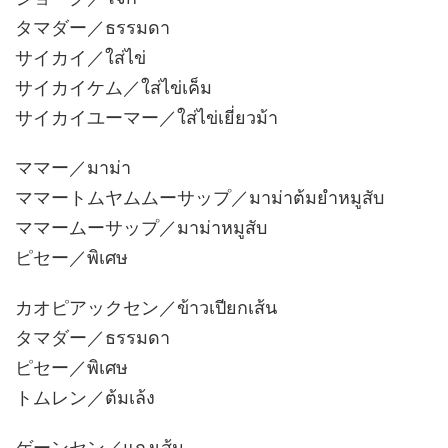
タマダー／ธรรมดา
サイカイ／ใส่ไข่
サイカイケム／ใส่ไข่เค็ม
サイカイユーマー／ใส่ไข่เยี่ยวม้า
ママー／มาม่า
ママートムヤムムーサップ／มาม่าต้มยำหมูสับ
ママームーサップ／มาม่าหมูสับ
ピセー／พิเศษ
カオピアックセン／ข้าวเปียกเส้น
タマダー／ธรรมดา
ピセー／พิเศษ
トムレン／ต้มเล้ง
ゲーンセン／แกงเส้น