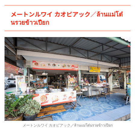
メートンルワイ カオピアック／ล้านแม่โต๋
นรวยข้าวเปียก
メートンルワイ カオピアック／ล้านแม่โต๋นรวยข้าวเปียก