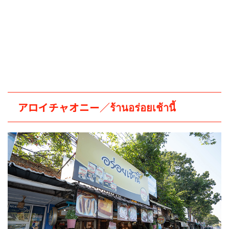
アロイチャオニー／ร้านอร่อยเช้านี้