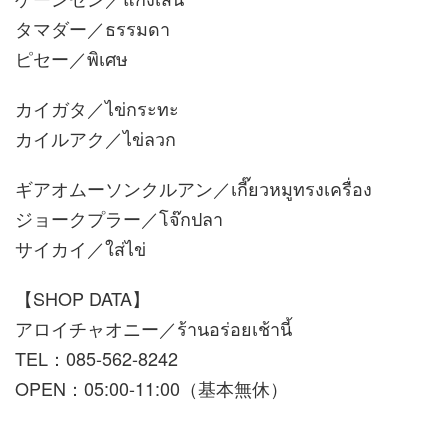
タマダー／ธรรมดา
ピセー／พิเศษ
カイガタ／ไข่กระทะ
カイルアク／ไข่ลวก
ギアオムーソンクルアン／เกี๊ยวหมูทรงเครื่อง
ジョークプラー／โจ๊กปลา
サイカイ／ใส่ไข่
【SHOP DATA】
アロイチャオニー／ร้านอร่อยเช้านี้
TEL：085-562-8242
OPEN：05:00-11:00（基本無休）