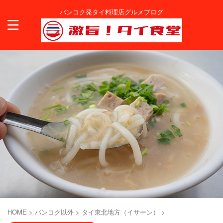
バンコク発タイ料理店グルメブログ
HOME
>
バンコク以外
>
タイ東北地方（イサーン）
>