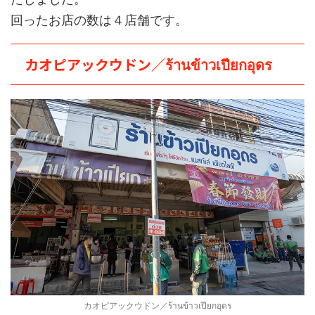
回ったお店の数は４店舗です。
カオピアックウドン／ร้านข้าวเปียกอุดร
カオピアックウドン／ร้านข้าวเปียกอุดร