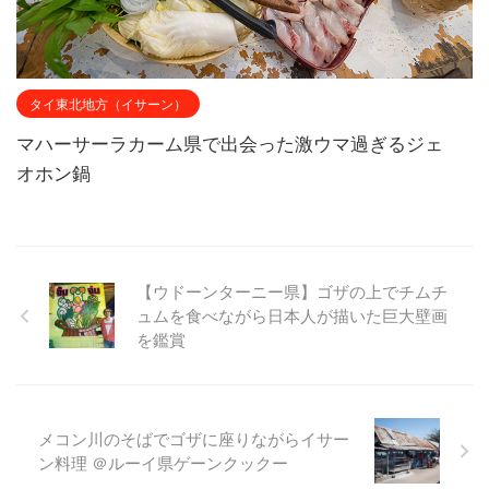
タイ東北地方（イサーン）
マハーサーラカーム県で出会った激ウマ過ぎるジェ
オホン鍋
【ウドーンターニー県】ゴザの上でチムチ
ュムを食べながら日本人が描いた巨大壁画
を鑑賞
メコン川のそばでゴザに座りながらイサー
ン料理 ＠ルーイ県ゲーンクックー