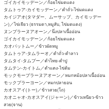
ゴイカイモッデーン／ก้อยไข่มดแดง
タムトゥア-カイモッデーン／ตำถั่ว-ไข่มดแดง
カイジアオ(タマダー、ムーサップ、カイモッデー
ン)／ไข่เจียว (ธรรมดา,หมูสับ, ไข่มดแดง)
ヌンプラーヌアオーン／นึ่งปลาเนื้ออ่อน
ゴイカイモッデーン／ก้อยไข่มดแดง
カオパットムー／ข้าวผัดหมู
タムトゥア-タムラーオ／ตำถั่ว-ตำลาว
タムタイ-タムプー／ตําไทย-ตำปู
タムテン-カイトム／ตำแตง-ไข่ต้ม
モックモープラーヌアオーン／หมกหม้อปลาเนื้ออ่อน
モックプラーヨーン／หมกปลายอน
カオスアイ(トー)／ข้าวสวย(โถ)
カオニャオ-カオスアイ(ジャーン)／ข้าวเหนียว-ข้าว
สวย(จาน)