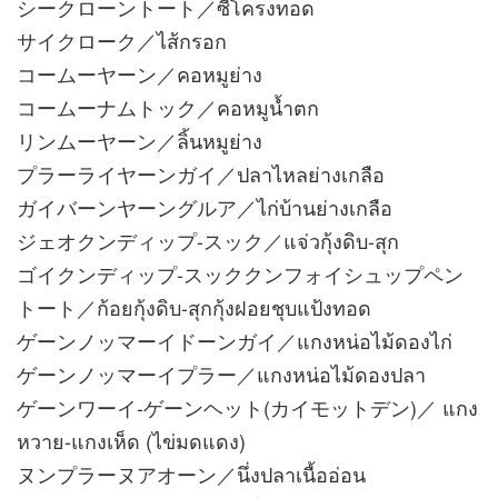
シークローントート／ซี่โครงทอด
サイクローク／ไส้กรอก
コームーヤーン／คอหมูย่าง
コームーナムトック／คอหมูน้ำตก
リンムーヤーン／ลิ้นหมูย่าง
プラーライヤーンガイ／ปลาไหลย่างเกลือ
ガイバーンヤーングルア／ไก่บ้านย่างเกลือ
ジェオクンディップ-スック／แจ่วกุ้งดิบ-สุก
ゴイクンディップ-スッククンフォイシュップペン
トート／ก้อยกุ้งดิบ-สุกกุ้งฝอยชุบแป้งทอด
ゲーンノッマーイドーンガイ／แกงหน่อไม้ดองไก่
ゲーンノッマーイプラー／แกงหน่อไม้ดองปลา
ゲーンワーイ-ゲーンヘット(カイモットデン)／ แกง
หวาย-แกงเห็ด (ไข่มดแดง)
ヌンプラーヌアオーン／นึ่งปลาเนื้ออ่อน