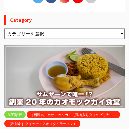
Category
MRT駅近
［料理名］カオモックガイ（鶏肉入りタイのビリヤニ）
［料理名］クイッティアオ（タイラーメン）