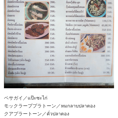
ペサガイ／แป๊ะซะไก่
モックラーププラトーン／หมกลาบปลาตอง
クアプラートーン／คั่วปลาตอง