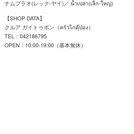
ナムプラオ(レック-ヤイ)／ น้ำเปล่า(เล็ก-ใหญ่)
【SHOP DATA】
クルア ガイトゥポン（ครัวไก่ตุ๊ป่อง）
TEL：042186795
OPEN：10:00-19:00（基本無休）