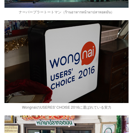
ナーパープラートートマン（ร้านอาหารหน้าผาปลาทอดมัน）
WongnaiのUSERES' CHOISE 2016に選ばれている実力