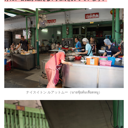
ナイスイトン ルアットムー（นายซุ้ยต้มเลือดหมู）