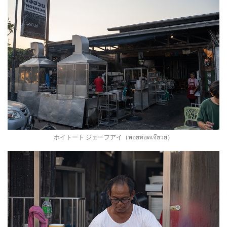
ホイトート ジェーフアイ（หอยทอดเจ๊ฮวย）