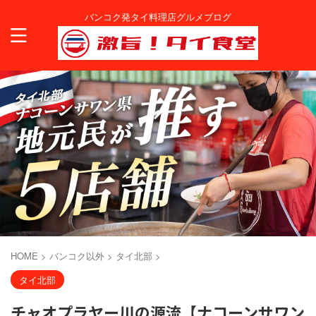
バンコク発タイ料理店グルメブログ
HOME
>
バンコク以外
>
タイ北部
>
タイ北部
チャオプラヤー川の源流【ナコーンサワン