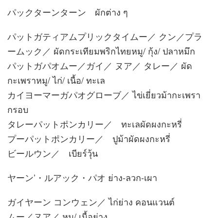
パックターンターン ผักต่าง ๆ
パットガティアムプリックタイムー／ クン／プラ
ームック／ ผัดกระเทียมพริกไทยหมู/ กุ้ง/ ปลาหมึก
パットガパオムー／ガイ／ ヌア／ タレー／ ผัด
กะเพราหมู/ ไก่/ เนื้อ/ ทะเล
カイヨーマーガパオグローブ／ ไข่เยี่ยวม้ากะเพรา
กรอบ
タレーパットポンカリー／ ทะเลผัดผงกะหรี่
プーパットポンカリー／ ปูม้าผัดผงกะหรี่
ビールウン／ เบียร์วุ้น
ヤーン’・ルアック・パオ ย่าง-ลวก-เผา
ガイヤーン コンウェン／ ไก่ย่าง คอนแวนต์
ムー／ヌア／ หมู/ เนื้อย่าง