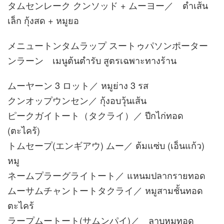
タムセンレーク クンソッド + ムーヨー／ ตำเส้น
เล็ก กุ้งสด + หมูยอ
メニュートンタムラップ スートゥパソンポーター
ンラーン เมนูต้นตำรับ สูตรเฉพาะทางร้าน
ムーヤーン 3 ロット／ หมูย่าง 3 รส
クンオップウンセン／ กุ้งอบวุ้นเส้น
ピークガイトート（タクライ）／ ปีกไก่ทอด
(ตะไคร้)
トムセープ(エンギアウ) ムー／ ต้มแซ่บ (เอ็นแก้ว)
หมู
ネームプラーグライトート／ แหนมปลากรายทอด
ムーサムチャントートタクライ／ หมูสามชั้นทอด
ตะไคร้
ラープムートート(サムンパイ)／ ลาบหมูทอด