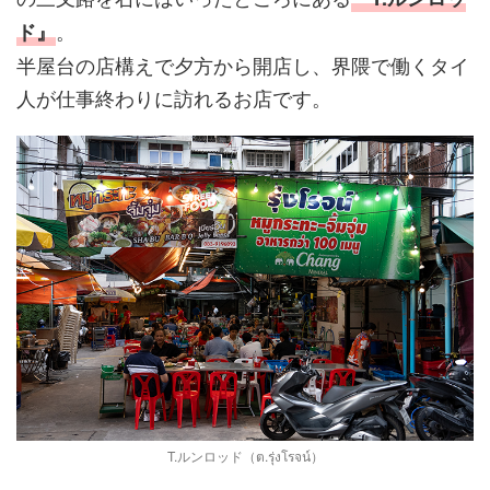
。
ド』
半屋台の店構えで夕方から開店し、界隈で働くタイ
人が仕事終わりに訪れるお店です。
T.ルンロッド（ต.รุ่งโรจน์）