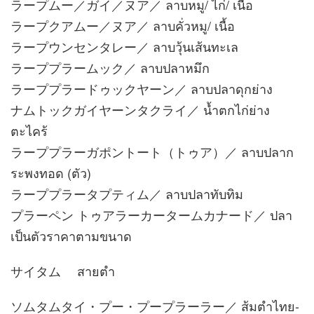
ラープムー／ガイ／ヌア／ ลาบหมู/ ไก่/ เนื้อ
ラープクアムー／ヌア／ ลาบคั่วหมู/ เนื้อ
ラープウンセンタレー／ ลาบวุ้นเส้นทะเล
ラーププラームック／ ลาบปลาหมึก
ラーププラードゥックヤーン／ ลาบปลาดุกย่าง
ナムトックガイヤーンタクライ／ น้ำตกไก่ย่าง
ตะไคร้
ラーププラーガポントート（トゥア）／ ลาบปลาก
ระพงทอด (ตัว)
ラーププラータプティム／ ลาบปลาทับทิม
プラーペン トゥアラーカータームカナード／ ปลา
เป็นตัวราคาตามขนาด
サイタム สายตำ
ソムタムタイ・プー・プープラーラー／ ส้มตำไทย-