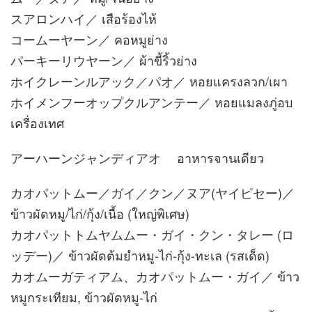
スアロンハイ／ เสือร้องไห้
コームーヤーン／ คอหมูย่าง
パーキーリウヤーン／ ผ้าขี้ริ้วย่าง
ホイクレーンルアック／パオ／ หอยแครงลวก/เผา
ホイメンフーオップクルアンテー／ หอยแมลงภู่อบ
เครื่องเทศ
アーハーンジャンディアオ อาหารจานเดียว
カオパットムー／ガイ／クン／ヌア(ヤイピセー)／
ข้าวผัดหมู/ไก่/กุ้ง/เนื้อ (ใหญ่พิเศษ)
カオパットトムヤムムー・ガイ・クン・タレー (ロ
ッデー)／ ข้าวผัดต้มยำหมู-ไก่-กุ้ง-ทะเล (รสเด็ด)
カオムーガティアム、カオパットムー・ガイ／ ข้าว
หมูกระเทียม, ข้าวผัดหมู-ไก่