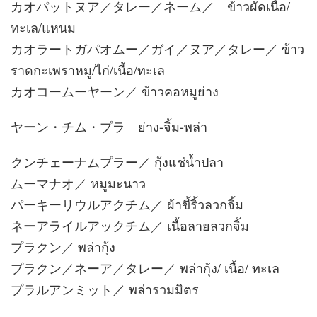
カオパットヌア／タレー／ネーム／ ข้าวผัดเนื้อ/
ทะเล/แหนม
カオラートガパオムー／ガイ／ヌア／タレー／ ข้าว
ราดกะเพราหมู/ไก่/เนื้อ/ทะเล
カオコームーヤーン／ ข้าวคอหมูย่าง
ヤーン・チム・プラ ย่าง-จิ้ม-พล่า
クンチェーナムプラー／ กุ้งแช่น้ำปลา
ムーマナオ／ หมูมะนาว
パーキーリウルアクチム／ ผ้าขี้ริ้วลวกจิ้ม
ネーアライルアックチム／ เนื้อลายลวกจิ้ม
プラクン／ พล่ากุ้ง
プラクン／ネーア／タレー／ พล่ากุ้ง/ เนื้อ/ ทะเล
プラルアンミット／ พล่ารวมมิตร