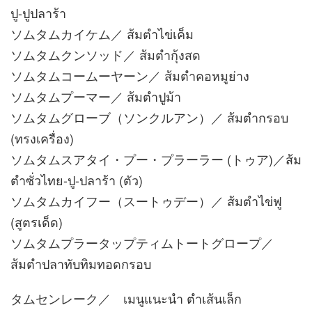
ปู-ปูปลาร้า
ソムタムカイケム／ ส้มตำไข่เค็ม
ソムタムクンソッド／ ส้มตำกุ้งสด
ソムタムコームーヤーン／ ส้มตำคอหมูย่าง
ソムタムプーマー／ ส้มตำปูม้า
ソムタムグローブ（ソンクルアン）／ ส้มตำกรอบ
(ทรงเครื่อง)
ソムタムスアタイ・プー・プラーラー (トゥア)／ส้ม
ตำซั่วไทย-ปู-ปลาร้า (ตัว)
ソムタムカイフー（スートゥデー）／ ส้มตำไข่ฟู
(สูตรเด็ด)
ソムタムプラータップティムトートグロープ／
ส้มตำปลาทับทิมทอดกรอบ
タムセンレーク／ เมนูแนะนำ ตำเส้นเล็ก