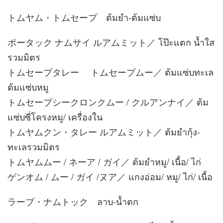
トムヤム・トムセープ ต้มยำ-ต้มแซ่บ
ポータック ナムサイ ルアムミット／ โป๊ะแตก น้ำใส
รวมมิตร
トムセープタレー トムセープムー／ ต้มแซ่บทะเล
ต้มแซ่บหมู
トムセープシークロンクムー / クルアンナイ／ ต้ม
แซ่บซี่โครงหมู/ เครื่องใน
トムヤムクン・タレー ルアムミット／ ต้มยำกุ้ง-
ทะเลรวมมิตร
トムヤムムー / ネーア / ガイ／ ต้มยำหมู/ เนื้อ/ ไก่
ゲンオム / ムー / ガイ /ヌア／ แกงอ่อม/ หมู/ ไก่/ เนื้อ
ラーブ・ナムトック ลาบ-น้ำตก