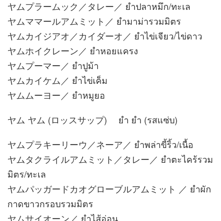
ヤムプラームック／タレー／ ยำปลาหมึก/ทะเล
ヤムママールアムミット／ ยำมาม่ารวมมิตร
ヤムカイジアオ／カイダーオ／ ยำไข่เจียว/ไข่ดาว
ヤムホイクレーン／ ยำหอยแครง
ヤムプーマー／ ยำปูม้า
ヤムカイケム／ ยำไข่เค็ม
ヤムムーヨー／ ยำหมูยอ
ヤム ヤム (ロッスサップ) ยำ ยำ (รสแซ่บ)
ヤムプラキーリーウ／ネーア／ ยำพล่าขี้ริ้ว/เนื้อ
ヤムタクライルアムミット／タレー／ ยำตะไคร้รวม
มิตร/ทะเล
ヤムパッガードカオグローブルアムミット ／ ยำผัก
กาดขาวกรอบรวมมิตร
ヤムサイオーン／ ยำไส้อ่อน