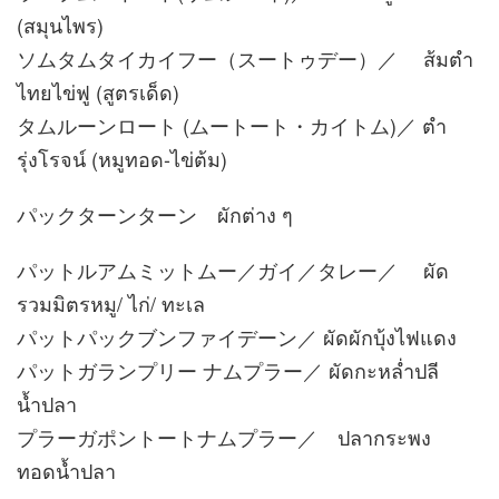
(สมุนไพร)
ソムタムタイカイフー（スートゥデー）／ ส้มตำ
ไทยไข่ฟู (สูตรเด็ด)
タムルーンロート (ムートート・カイトム)／ ตำ
รุ่งโรจน์ (หมูทอด-ไข่ต้ม)
パックターンターン ผักต่าง ๆ
パットルアムミットムー／ガイ／タレー／ ผัด
รวมมิตรหมู/ ไก่/ ทะเล
パットパックブンファイデーン／ ผัดผักบุ้งไฟแดง
パットガランプリー ナムプラー／ ผัดกะหล่ำปลี
น้ำปลา
プラーガポントートナムプラー／ ปลากระพง
ทอดน้ำปลา