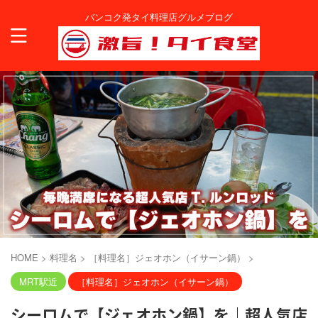
バンコク発タイ料理店グルメブログ
HOME
>
料理名
>
［料理名］ジェオホン（イサーン鍋）
>
MRT駅近
［料理名］ジェオホン（イサーン鍋）
シーロムで【ジェオホン鍋】を｜超人気店