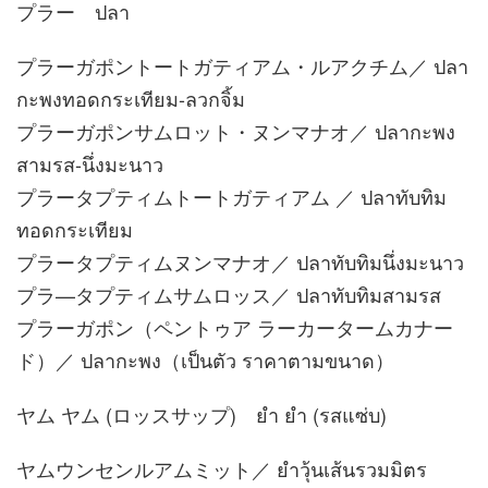
プラー ปลา
プラーガポントートガティアム・ルアクチム／ ปลา
กะพงทอดกระเทียม-ลวกจิ้ม
プラーガポンサムロット・ヌンマナオ／ ปลากะพง
สามรส-นึ่งมะนาว
プラータプティムトートガティアム ／ ปลาทับทิม
ทอดกระเทียม
プラータプティムヌンマナオ／ ปลาทับทิมนึ่งมะนาว
プラ—タプティムサムロッス／ ปลาทับทิมสามรส
プラーガポン（ペントゥア ラーカータームカナー
ド）／ ปลากะพง（เป็นตัว ราคาตามขนาด）
ヤム ヤム (ロッスサップ) ยำ ยำ (รสแซ่บ)
ヤムウンセンルアムミット／ ยำวุ้นเส้นรวมมิตร