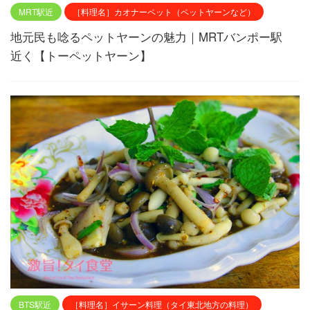
MRT駅近
［料理名］カオナーペット（ペットヤーンなど）
地元民も唸るペットヤーンの魅力｜MRTバンポー駅
近く【トーペットヤーン】
BTS駅近
［料理名］イサーン料理（タイ東北地方の料理）