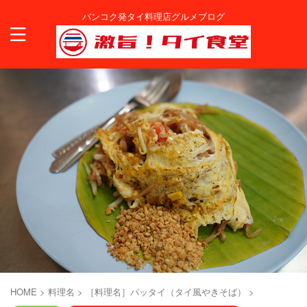
バンコク発タイ料理店グルメブログ
HOME
>
料理名
>
［料理名］パッタイ（タイ風やきそば）
>