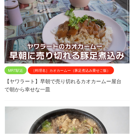
MRT駅近
［料理名］カオカームー（豚足煮込み乗せご飯）
【ヤワラート】早朝で売り切れるカオカームー屋台
で朝から幸せな一皿