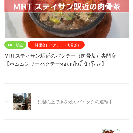
MRT駅近
［料理名］バクテー（肉骨茶）
MRTスティサン駅近のバクテー（肉骨茶）専門店
【ホムムンリーバクテーหอมหมื่นลี้ บักกุ๊ดเต๋】
瓦礫の上で豚を焼くバイタクの運転手