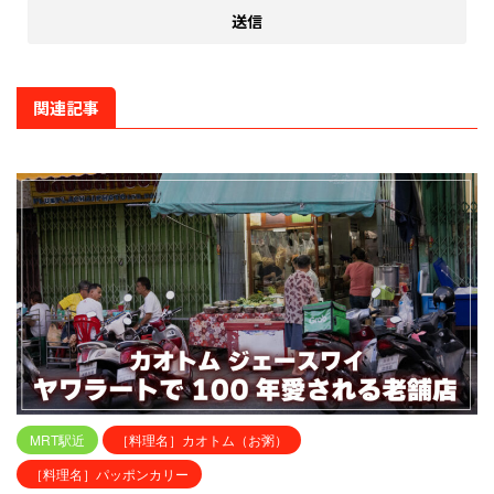
関連記事
MRT駅近
［料理名］カオトム（お粥）
［料理名］パッポンカリー