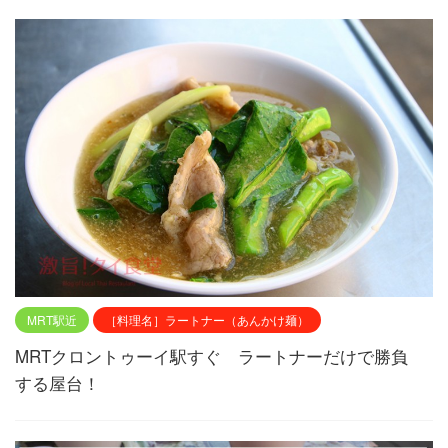
MRT駅近
［料理名］ラートナー（あんかけ麺）
MRTクロントゥーイ駅すぐ ラートナーだけで勝負
する屋台！