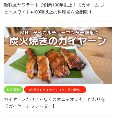
激戦区ヤワラートで創業100年以上！【カオトム ジ
ェースワイ】※100種以上の料理名を全網羅！
MRT駅近
［料理名］ガイヤーン（タイ版の焼鳥）
ガイヤーンだけじゃなくカオニャオにもこだわりを
【ガイヤーンラチャダー】