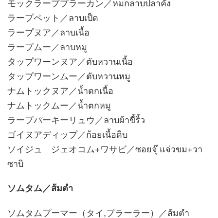
モックラーププラーカン／หมกลาบปลาคัง
ラープペット／ลาบเป็ด
ラープヌア／ลาบเนื้อ
ラープムー／ลาบหมู
タップワーンヌア／ตับหวานเนื้อ
タップワーンムー／ตับหวานหมู
ナムトックヌア／น้ำตกเนื้อ
ナムトックムー／น้ำตกหมู
ラープパーキーリュウ／ลาบผ้าขี้ริ้ว
ゴイヌアディップ／ก้อยเนื้อดิบ
ソイジュ ジェオコム+ワサビ／ซอยจุ๊ แจ่วขม+วา
ซาบิ
ソムタム／ส้มตำ
ソムタムプーマー（タイ,プラーラー）／ส้มตำ