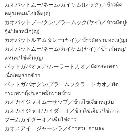
カオパットムー/ネーム/カイケム(レック)／ข้าวผัด
หมู/แหนม/ไข่เค็ม(ล)
カオパットプー/クン/プラームック(ヤイ)／ข้าวผัดปู/
กุ้ง/ปลาหมึก(ญ)
カオパットルアムタレー(ヤイ)／ข้าวผัดรวมทะเล(ญ)
カオパットムー/ネーム/カイケム(ヤイ)／ข้าวผัดหมู/
แหนม/ไข่เค็ม(ญ)
パットガパオヌア/ムーラートカオ／ผัดกระเพรา
เนื้อ/หมูราดข้าว
パットガパオクン/プラームックラートカオ／ผัด
กระเพรากุ้ง/ปลาหมึกราดข้าว
カオカイジャオムーサップ／ข้าวไข่เจียวหมูสับ
カオカイジャオ/カイダ－オ／ข้าวไข่เจียว/ไข่ดาว
プームカイダーオ／เพิ่มไข่ดาว
カオスアイ ジャーンラ／ข้าวสวย จานละ