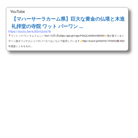
YouTube
【マハーサーラカーム県】巨大な黄金の仏塔と木造
礼拝堂の寺院 ワット パーワン ...
https://youtu.be/eJtGnUura78
ワット パーワン ナムイェン／วัดป่าวังน้ำเย็นhttps://goo.gl/maps/PS4QC4nK6hVrt8NW6
僕が着ているイ
サーン旅オリジナルシャツやパーカーはこちらで販売しています
https://suzuri.jp/NISHIO-TRAVEL
2022
年度版ミミ＆モモの...