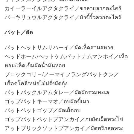
カイーラーイルアクタクライ／ขาลายลวกตะไคร้
パーキリュウルアクタクライ／ผ้าขี้ริ้วลวกตะไคร้
パット／ผัด
パットヘットサムサハーイ／ผัดเห็ดสามสหาย
ヘッドホーム/ヘットケムパットナムマンホイ／เห็ด
หอม/เห็ดเข็มผัดน้ำมันหอย
ブロックコリ－/ノーマイフラングパットクン／
บร็อคโคลี่/หน่อไม้ฝรั่งผัดกุ้ง
パットパックルアムタレー／ผัดผักรวมทะเล
ゴップパットキーマオ／กบผัดขี้เมา
パットペットゴップ／ผัดเผ็ดกบ
ゴップパットペットプアンカイ／กบผัดเผ็ดพวงไข่
アットプリックソットプアンカイ／ผัดพริกสดพวง