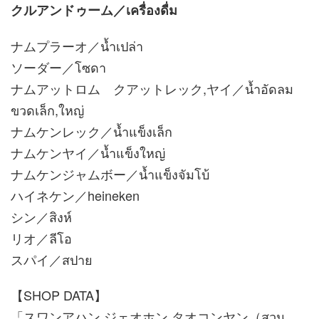
クルアンドゥーム／เครื่องดื่ม
ナムプラーオ／น้ำเปล่า
ソーダー／โซดา
ナムアットロム クアットレック,ヤイ／น้ำอัดลม
ขวดเล็ก,ใหญ่
ナムケンレック／น้ำแข็งเล็ก
ナムケンヤイ／น้ำแข็งใหญ่
ナムケンジャムボー／น้ำแข็งจัมโบ้
ハイネケン／heineken
シン／สิงห์
リオ／ลีโอ
スパイ／สปาย
【SHOP DATA】
「スワンアハン ジェオホン タオコンヤン（สวน