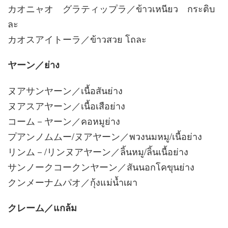
カオニャオ グラティップラ／ข้าวเหนียว กระติบ
ละ
カオスアイトーラ／ข้าวสวย โถละ
ヤーン／ย่าง
ヌアサンヤーン／เนื้อสันย่าง
ヌアスアヤーン／เนื้อเสือย่าง
コーム－ヤーン／คอหมูย่าง
プアンノムムー/ヌアヤーン／พวงนมหมู/เนื้อย่าง
リンム－/リンヌアヤーン／ลิ้นหมู/ลิ้นเนื้อย่าง
サンノークコークンヤーン／สันนอกโคขุนย่าง
クンメーナムパオ／กุ้งแม่น้ำเผา
クレーム／แกล้ม