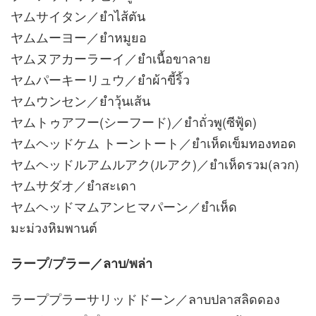
ヤムサイタン／ยำไส้ตัน
ヤムムーヨー／ยำหมูยอ
ヤムヌアカーラーイ／ยำเนื้อขาลาย
ヤムパーキーリュウ／ยำผ้าขี้ริ้ว
ヤムウンセン／ยำวุ้นเส้น
ヤムトゥアフー(シーフード)／ยำถั่วพู(ซีฟู้ด)
ヤムヘッドケム トーントート／ยำเห็ดเข็มทองทอด
ヤムヘッドルアムルアク(ルアク)／ยำเห็ดรวม(ลวก)
ヤムサダオ／ยำสะเดา
ヤムヘッドマムアンヒマパーン／ยำเห็ด
มะม่วงหิมพานต์
ラープ/プラー／ลาบ/พล่า
ラーププラーサリッドドーン／ลาบปลาสลิดดอง