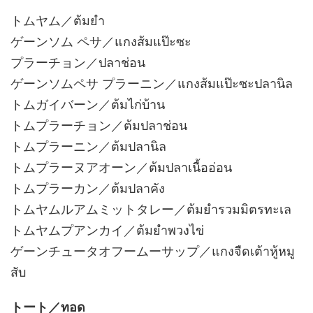
トムヤム／ต้มยำ
ゲーンソム ペサ／แกงส้มแป๊ะซะ
プラーチョン／ปลาช่อน
ゲーンソムペサ プラーニン／แกงส้มแป๊ะซะปลานิล
トムガイバーン／ต้มไก่บ้าน
トムプラーチョン／ต้มปลาช่อน
トムプラーニン／ต้มปลานิล
トムプラーヌアオーン／ต้มปลาเนื้ออ่อน
トムプラーカン／ต้มปลาคัง
トムヤムルアムミットタレー／ต้มยำรวมมิตรทะเล
トムヤムプアンカイ／ต้มยำพวงไข่
ゲーンチュータオフームーサップ／แกงจืดเต้าหู้หมู
สับ
トート／ทอด