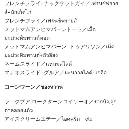
フレンチフライ+ナックケットガイ／เฟรนช์ฟราย
ส์+นักเก็ตไก่
フレンチフライ／เฟรนช์ฟรายส์
メットマムアンヒマパーントート／เม็ด
มะม่วงหิมพานต์ทอด
メットマムアンヒマパーン+トゥアリソン／เม็ด
มะม่วงหิมพานต์+ถั่วลิสง
ネームスライド／แหนมสไลด์
マナオスライド+グルア／มะนาวสไลด์+เกลือ
コーンワーン／ของหวาน
ラ－クブア,ロークターンロイゲーオ／รากบัว,ลูก
ตาลลอยแก้ว
アイスクリームエテー／ไอศครีม ete