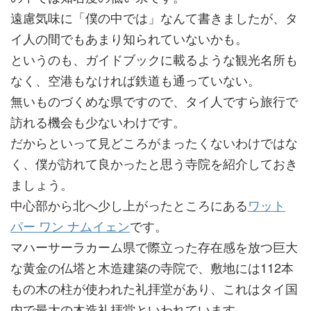
遠慮気味に「僕の中では」なんて書きましたが、タ
イ人の間でもあまり知られていないかも。
というのも、ガイドブックに載るような観光名所も
なく、空港もなければ鉄道も通っていない。
無いものづくめな県ですので、タイ人ですら旅行で
訪れる機会も少ないわけです。
だからといって見どころがまったくないわけではな
く、僕が訪れて良かったと思う寺院を紹介しておき
ましょう。
中心部から北へ少し上がったところにある
ワット
パー ワン ナムイェン
です。
マハーサーラカーム県で際立った存在感を放つ巨大
な黄金の仏塔と木造建築の寺院で、敷地には112本
もの木の柱が使われた礼拝堂があり、これはタイ国
内で最大の木造礼拝堂といわれています。