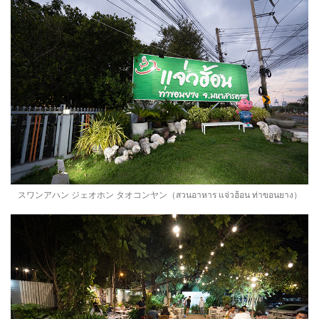
スワンアハン ジェオホン タオコンヤン（สวนอาหาร แจ่วฮ้อน ท่าขอนยาง）