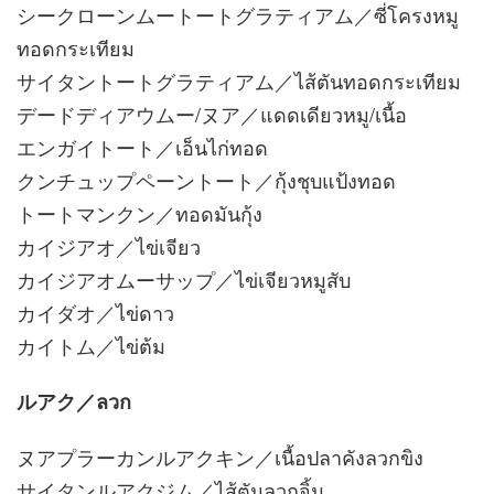
シークローンムートートグラティアム／ซี่โครงหมู
ทอดกระเทียม
サイタントートグラティアム／ไส้ตันทอดกระเทียม
デードディアウムー/ヌア／แดดเดียวหมู/เนื้อ
エンガイトート／เอ็นไก่ทอด
クンチュップペーントート／กุ้งชุบแป้งทอด
トートマンクン／ทอดมันกุ้ง
カイジアオ／ไข่เจียว
カイジアオムーサップ／ไข่เจียวหมูสับ
カイダオ／ไข่ดาว
カイトム／ไข่ต้ม
ルアク／ลวก
ヌアプラーカンルアクキン／เนื้อปลาคังลวกขิง
サイタンルアクジム／ไส้ตันลวกจิ้ม