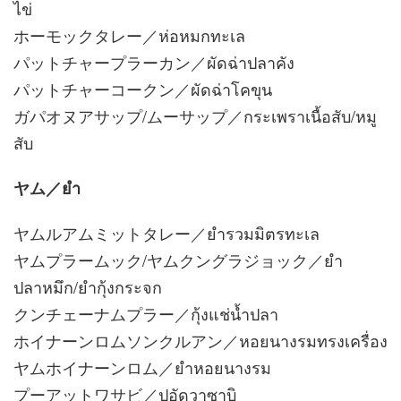
ไข่
ホーモックタレー／ห่อหมกทะเล
パットチャープラーカン／ผัดฉ่าปลาคัง
パットチャーコークン／ผัดฉ่าโคขุน
ガパオヌアサップ/ムーサップ／กระเพราเนื้อสับ/หมู
สับ
ヤム／ยำ
ヤムルアムミットタレー／ยำรวมมิตรทะเล
ヤムプラームック/ヤムクングラジョック／ยำ
ปลาหมึก/ยำกุ้งกระจก
クンチェーナムプラー／กุ้งแช่น้ำปลา
ホイナーンロムソンクルアン／หอยนางรมทรงเครื่อง
ヤムホイナーンロム／ยำหอยนางรม
プーアットワサビ／ปูอัดวาซาบิ