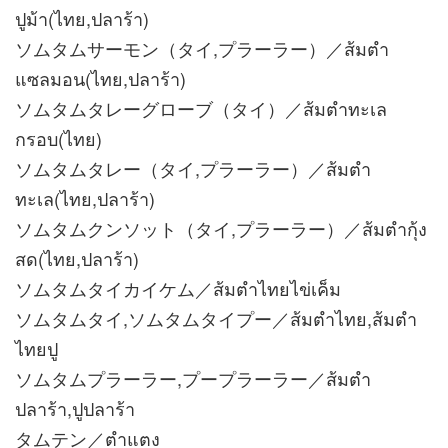
ปูม้า(ไทย,ปลาร้า)
ソムタムサーモン（タイ,プラーラー）／ส้มตํา
แซลมอน(ไทย,ปลาร้า)
ソムタムタレーグローブ（タイ）／ส้มตำทะเล
กรอบ(ไทย)
ソムタムタレー（タイ,プラーラー）／ส้มตำ
ทะเล(ไทย,ปลาร้า)
ソムタムクンソット（タイ,プラーラー）／ส้มตำกุ้ง
สด(ไทย,ปลาร้า)
ソムタムタイカイケム／ส้มตำไทยไข่เค็ม
ソムタムタイ,ソムタムタイプー／ส้มตำไทย,ส้มตำ
ไทยปู
ソムタムプラーラー,プープラーラー／ส้มตำ
ปลาร้า,ปูปลาร้า
タムテン／ตำแตง