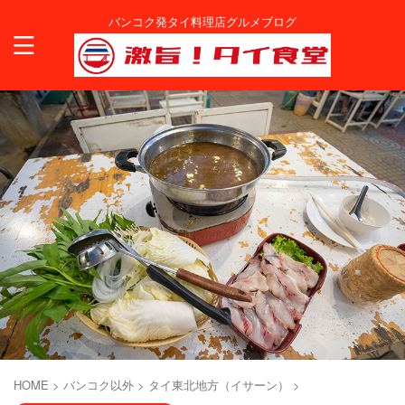
バンコク発タイ料理店グルメブログ
HOME
>
バンコク以外
>
タイ東北地方（イサーン）
>