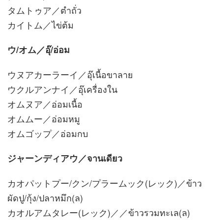
タムトゥア／ตำถั่ว
カイトム／ไข่ต้ม
ウ/オム／อุ๊/อ่อม
ウヌアカーラーイ／อุ๊เนื้อขาลาย
ウクルアンナイ／อุ๊เครื่องใน
オムヌア／อ่อมเนื้อ
オムムー／อ่อมหมู
オムゴップ／อ่อมกบ
ジャーンディアウ／จานเดียว
カオパットプー/クン/プラームック(レック)／ข้าว
ผัดปู/กุ้ง/ปลาหมึก(ล)
カオルアムタレー(レック)／／ข้าวรวมทะเล(ล)