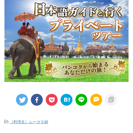
-
［料理名］ムーガタ鍋