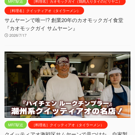
MRT駅近
［料理名］カオモックガイ（鶏肉入りタイのビリヤニ）
［料理名］クイッティアオ（タイラーメン）
サムヤーンで唯一!? 創業20年のカオモックガイ食堂
『カオモックガイ サムヤーン』
2026/7/17
MRT駅近
［料理名］クイッティアオ（タイラーメン）
クイッティアオ激戦区サムヤーンで見つけた、自家製