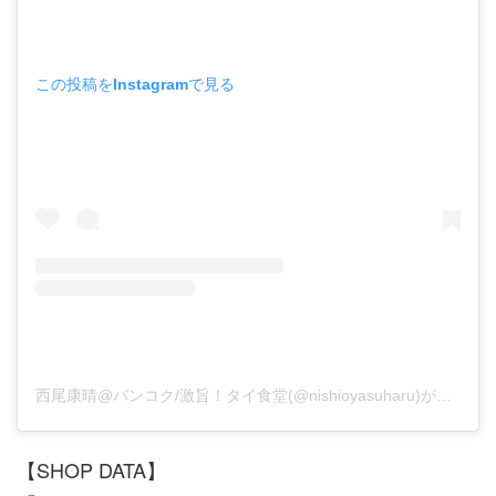
この投稿をInstagramで見る
西尾康晴@バンコク/激旨！タイ食堂(@nishioyasuharu)がシェアした投稿
【SHOP DATA】