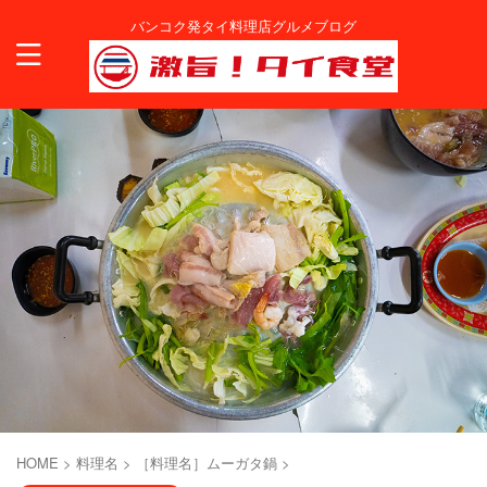
バンコク発タイ料理店グルメブログ
HOME
>
料理名
>
［料理名］ムーガタ鍋
>