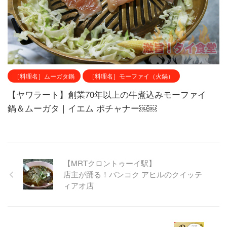
［料理名］ムーガタ鍋
［料理名］モーファイ（火鍋）
【ヤワラート】創業70年以上の牛煮込みモーファイ
鍋＆ムーガタ｜イエム ポチャナー￼￼
【MRTクロントゥーイ駅】
店主が踊る！バンコク アヒルのクイッテ
ィアオ店