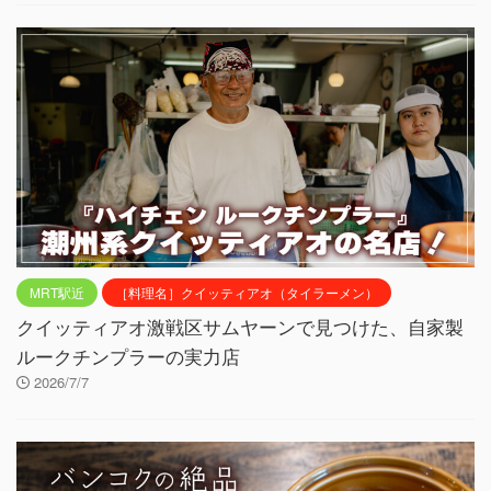
MRT駅近
［料理名］クイッティアオ（タイラーメン）
クイッティアオ激戦区サムヤーンで見つけた、自家製
ルークチンプラーの実力店
2026/7/7