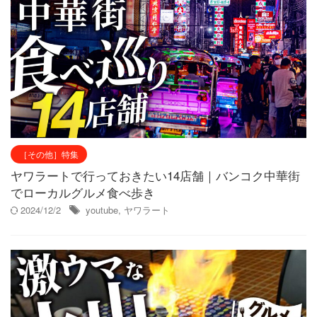
［その他］特集
ヤワラートで行っておきたい14店舗｜バンコク中華街
でローカルグルメ食べ歩き
2024/12/2
youtube
,
ヤワラート