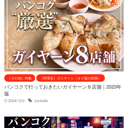
［その他］特集
［料理名］ガイヤーン（タイ版の焼鳥）
バンコクで行っておきたいガイヤーン８店舗｜2023年
版
2024/12/2
youtube