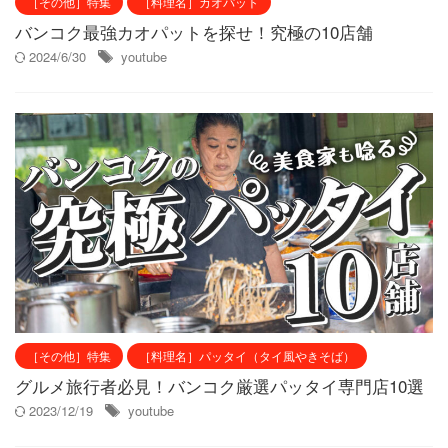
［その他］特集
［料理名］カオパット
バンコク最強カオパットを探せ！究極の10店舗
2024/6/30
youtube
［その他］特集
［料理名］パッタイ（タイ風やきそば）
グルメ旅行者必見！バンコク厳選パッタイ専門店10選
2023/12/19
youtube