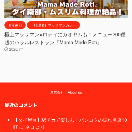
タイ南部
［料理名］マッサマンカレー
極上マッサマン×ロティにカオヤムも！メニュー200種
超のハラルレストラン『Mama Made Roti』
2026/7/1
運営会社／About us
最近のコメント
【タイ屋台】駅チカで楽しむ！バンコクの隠れ名店10
軒
に
ネロ
より