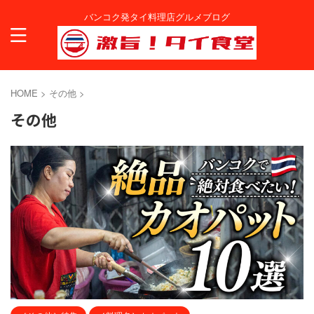
バンコク発タイ料理店グルメブログ
HOME
>
その他
>
その他