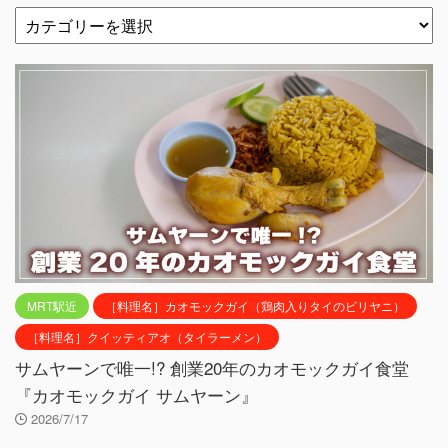
MRT駅近
［料理名］カオモックガイ（鶏肉入りタイのビリヤニ）
［料理名］クイッティアオ（タイラーメン）
サムヤーンで唯一!? 創業20年のカオモックガイ食堂
『カオモックガイ サムヤーン』
2026/7/17