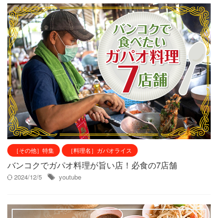
［その他］特集
［料理名］ガパオライス
バンコクでガパオ料理が旨い店！必食の7店舗
2024/12/5
youtube