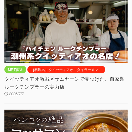
MRT駅近
［料理名］クイッティアオ（タイラーメン）
クイッティアオ激戦区サムヤーンで見つけた、自家製
ルークチンプラーの実力店
2026/7/7