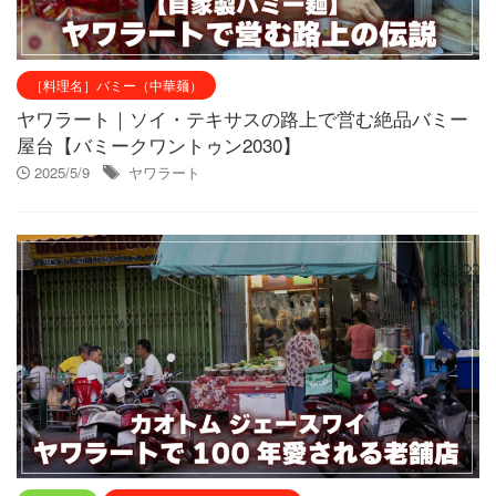
［料理名］バミー（中華麺）
ヤワラート｜ソイ・テキサスの路上で営む絶品バミー
屋台【バミークワントゥン2030】
2025/5/9
ヤワラート