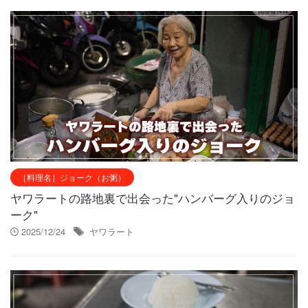
［料理名］ジョーク（お粥）
ヤワラートの路地裏で出会った"ハンバーグ入りのジョ
ーク"
2025/12/24
ヤワラート