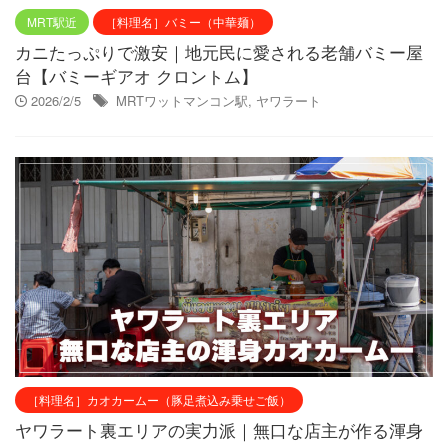
MRT駅近
［料理名］バミー（中華麺）
カニたっぷりで激安｜地元民に愛される老舗バミー屋
台【バミーギアオ クロントム】
2026/2/5
MRTワットマンコン駅
,
ヤワラート
［料理名］カオカームー（豚足煮込み乗せご飯）
ヤワラート裏エリアの実力派｜無口な店主が作る渾身