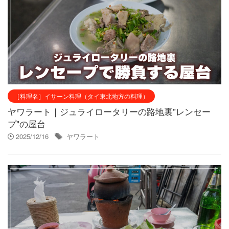
［料理名］イサーン料理（タイ東北地方の料理）
ヤワラート｜ジュライロータリーの路地裏”レンセー
プ"の屋台
2025/12/16
ヤワラート