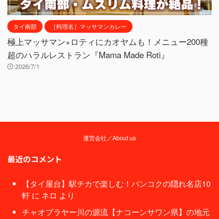
タイ南部
［料理名］マッサマンカレー
極上マッサマン×ロティにカオヤムも！メニュー200種
超のハラルレストラン『Mama Made Roti』
2026/7/1
運営会社／About us
最近のコメント
【タイ屋台】駅チカで楽しむ！バンコクの隠れ名店10
軒
に
ネロ
より
チャオプラヤー川の源流【ナコーンサワン県】の地元