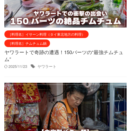
［料理名］イサーン料理（タイ東北地方の料理）
［料理名］チムチュム鍋
ヤワラートで奇跡の遭遇！150バーツの“最強チムチュ
ム”
2025/11/23
ヤワラート