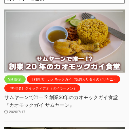
MRT駅近
［料理名］カオモックガイ（鶏肉入りタイのビリヤニ）
［料理名］クイッティアオ（タイラーメン）
サムヤーンで唯一!? 創業20年のカオモックガイ食堂
『カオモックガイ サムヤーン』
2026/7/17