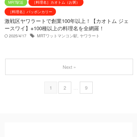
MRT駅近
［料理名］カオトム（お粥）
［料理名］パッポンカリー
激戦区ヤワラートで創業100年以上！【カオトム ジェ
ースワイ】※100種以上の料理名を全網羅！
2025/4/17
MRTワットマンコン駅
,
ヤワラート
Next »
1
2
…
9