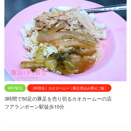
MRT駅近
［料理名］カオカームー（豚足煮込み乗せご飯）
3時間で50足の豚足を売り切るカオカームーの店
フアランポーン駅徒歩10分