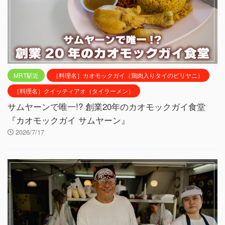
MRT駅近
［料理名］カオモックガイ（鶏肉入りタイのビリヤニ）
［料理名］クイッティアオ（タイラーメン）
サムヤーンで唯一!? 創業20年のカオモックガイ食堂
『カオモックガイ サムヤーン』
2026/7/17