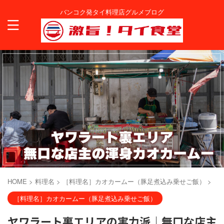
バンコク発タイ料理店グルメブログ
HOME
>
料理名
>
［料理名］カオカームー（豚足煮込み乗せご飯）
>
［料理名］カオカームー（豚足煮込み乗せご飯）
ヤワラート裏エリアの実力派｜無口な店主