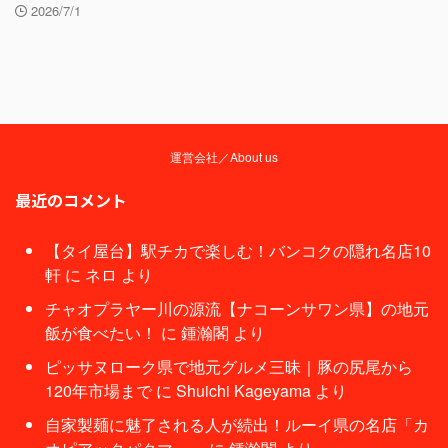
2026/7/1
運営会社／About us
最近のコメント
【タイ屋台】駅チカで楽しむ！バンコクの隠れ名店10
軒
に
ネロ
より
チャオプラヤー川の源流【ナコーンサワン県】の地元
飯が食べたい！
に
鍾瀚閣
より
ピッサヌローク県で地元グルメ三昧｜豚の尻尾から
120年市場まで
に
Shuichi Kageyama
より
自家製麺に魅了される人が続出！ルーイ県の名店「カ