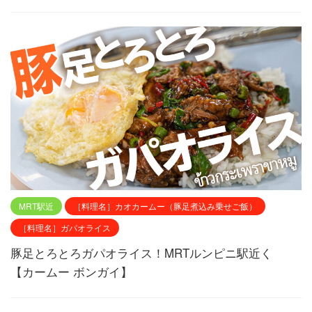
MRT駅近
［料理名］カオカームー（豚足煮込み乗せご飯）
［料理名］ガパオライス
豚足とろとろガパオライス！MRTルンピニ駅近く
【カームー ボンガイ】