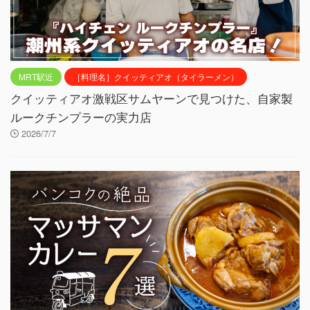
MRT駅近
［料理名］クイッティアオ（タイラーメン）
クイッティアオ激戦区サムヤーンで見つけた、自家製
ルークチンプラーの実力店
2026/7/7