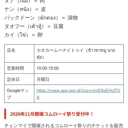
ナン（หนัง）＝ 皮
パックドーン（ผักดอง）＝ 漬物
タオフー（เต้าหู้）＝ 豆腐
カイ（ไข่）＝ 卵
店名
カオカームーナイトゥイ（ข้าวขาหมู นาย
ตุ๋ย）
営業時間
10:00-15:00
定休日
月曜日
Googleマッ
https://maps.app.goo.gl/UnzyvimE5gEHuf7U
プ
A
2026年11月開催コムローイ祭り受付中！
チェンマイで開催されるコムローイ祭りのチケットを販売