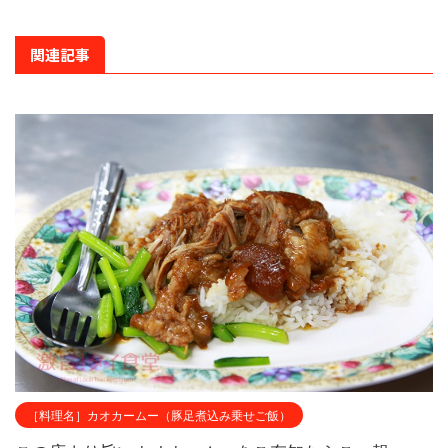
関連記事
［料理名］カオカームー（豚足煮込み乗せご飯）