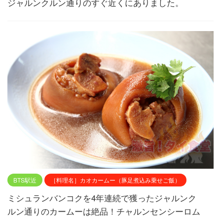
ジャルンクルン通りのすぐ近くにありました。
BTS駅近
［料理名］カオカームー（豚足煮込み乗せご飯）
ミシュランバンコクを4年連続で獲ったジャルンク
ルン通りのカームーは絶品！チャルンセンシーロム