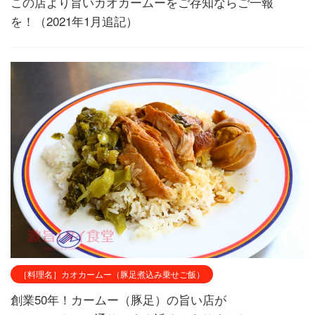
この店より旨いカオカームーをご存知ならご一報
を！（2021年1月追記）
［料理名］カオカームー（豚足煮込み乗せご飯）
創業50年！カームー（豚足）の旨い店が