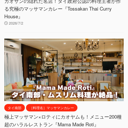
カオサンの隠れた名店！タイ政府公認の料理王者が作
る究極のマッサマンカレー『Tossakan Thai Curry
House』
2026/7/2
タイ南部
［料理名］マッサマンカレー
極上マッサマン×ロティにカオヤムも！メニュー200種
超のハラルレストラン『Mama Made Roti』