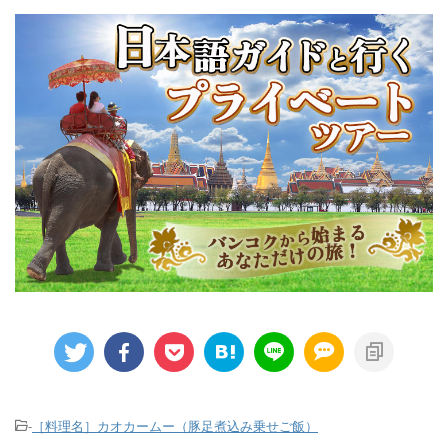
-
［料理名］カオカームー（豚足煮込み乗せご飯）