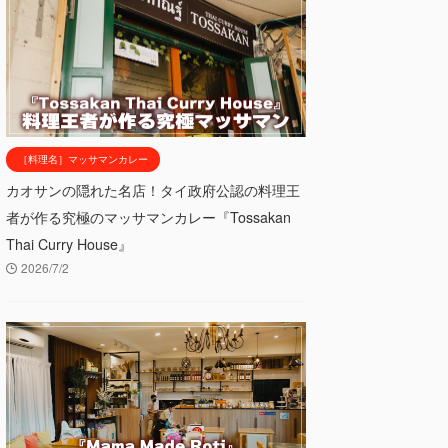
［料理名］マッサマンカレー
カオサンの隠れた名店！タイ政府公認の料理王
者が作る究極のマッサマンカレー『Tossakan
Thai Curry House』
2026/7/2