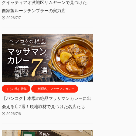
クイッティアオ激戦区サムヤーンで見つけた、
自家製ルークチンプラーの実力店
2026/7/7
［その他］特集
［料理名］マッサマンカレー
【バンコク】本場の絶品マッサマンカレーに出
会える店7選！現地取材で見つけた名店たち
2026/7/6