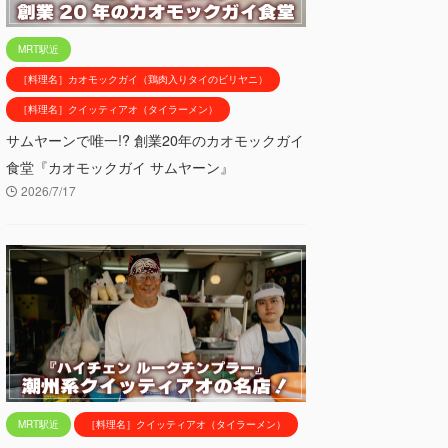
MRT駅近
［料理名］カオモックガイ（鶏肉入りタイのビリヤニ）
［料理名］クイッティアオ（タイラーメン）
サムヤーンで唯一!? 創業20年のカオモックガイ
食堂『カオモックガイ サムヤーン』
2026/7/17
MRT駅近
［料理名］クイッティアオ（タイラーメン）