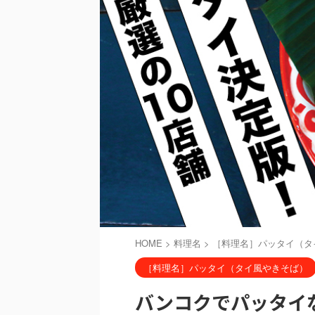
HOME
>
料理名
>
［料理名］パッタイ（タ
［料理名］パッタイ（タイ風やきそば）
バンコクでパッタイなら