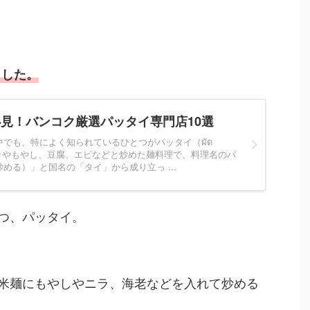
ました。
見！バンコク厳選パッタイ専門店10選
でも、特によく知られているひとつがパッタイ（ผัด
ニラやもやし、豆腐、エビなどと炒めた麺料理で、料理名のパ
める）」と国名の「タイ」から成り立っ ...
つ、パッタイ。
米麺にもやしやニラ、海老などを入れて炒める