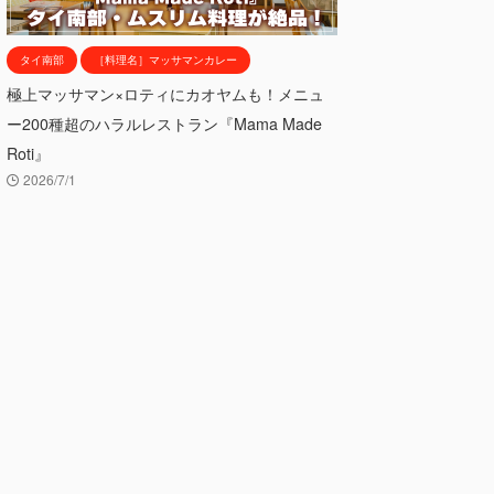
タイ南部
［料理名］マッサマンカレー
極上マッサマン×ロティにカオヤムも！メニュ
ー200種超のハラルレストラン『Mama Made
Roti』
2026/7/1