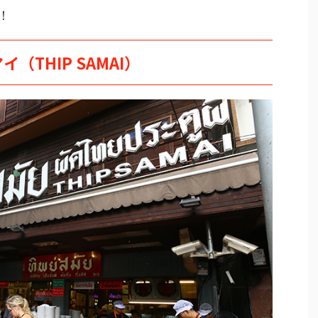
！
THIP SAMAI）