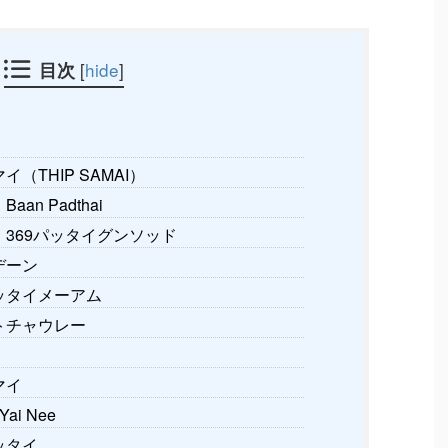
目次
[
hide
]
THIP SAMAI）
n Padthai
369パッタイグンソッド
゙ーン
ッタイメーアム
トチャウレー
マイ
i Nee
ッタイ