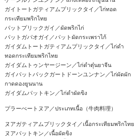
ガイトートガティアムプリックタイ／ไก่ทอด
กระเทียมพริกไทย
パットプリックガイ／ผัดพริกไก่
パットガパオガイ／パットผัดกระเพราไก้
ガイダムトートガティアムプリックタイ／ไก่ดำ
ทอดกระเทียมพริกไทย
ガイダムトゥンヤージーン／ไก่ดำตุ๋นยาจีน
ガイパットパックガートドーンユンナン／ไก่ผัดผัก
กาดดองยูนนาน
ガイダムパットキン／ไก่ดำผัดขิง
プラーぺートヌア／ประเภทเนื้อ（牛肉料理）
ヌアガティアムプリックタイ／เนื้อกระเทียมพริกไทย
ヌアパットキン／เนื้อผัดขิง