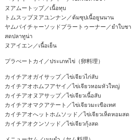
ヌアムートップ／เนื้อทุบ
トムスップヌアユンナン／ต้มซุปเนื้อยูนนาน
ヤムバイチャーソッドプラートゥーナー／ยำใบชา
สดปลาทูน่า
ヌアイエン／เนื้อเย็น
プラぺートカイ／ประเภทไข่（卵料理）
カイチアオガイサップ／ไข่เจียวไก่สับ
カイチアオホムフアヤイ／ไข่เจียวหอมหัวใหญ่
カイチアオヌアサップ／ไข่เจียวเนื้อสับ
カイチアオマクアテート／ไข่เจียวมะเขือเทศ
カイチアオへットホムソッド／ไข่เจียวเห็ดหอมสด
カイチアオクンソッド／ไข่เจียวกุ้งสด
メニューヤム／เมนูยำ（ヤム料理）