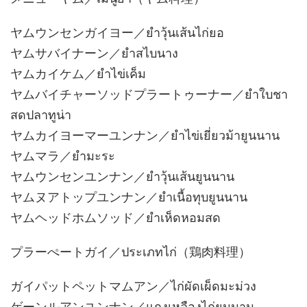
ヤムウンセンガイヨー／ยำวุ้นเส้นไก่ยอ
ヤムサバイナーン／ยำสไบนาง
ヤムカイケム／ยำไข่เค็ม
ヤムバイチャーソッドプラートゥーナー／ยำใบชา
สดปลาทูน่า
ヤムカイヨーマーユンナン／ยำไข่เยี่ยวม้ายูนนาน
ヤムマラ／ยำมะระ
ヤムウンセンユンナン／ยำวุ้นเส้นยูนนาน
ヤムヌアトップユンナン／ยำเนื้อทุบยูนนาน
ヤムヘッドホムソッド／ยำเห็ดหอมสด
プラーぺートガイ／ประเภทไก่（鶏肉料理）
ガイパットペットマムアン／ไก่ผัดเผ็ดมะม่วง
ゲーンルアンユンナン／แกงเหลืองไก่ยูนนาน