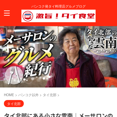
バンコク発タイ料理店グルメブログ
HOME
>
バンコク以外
>
タイ北部
>
タイ北部
タイ北部にある小さな雲南｜メーサロンの