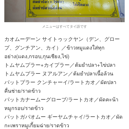
メニューはすべてタイ語です
カオムーデーン サイトゥックヤン（デン、グロー
プ、グンチアン、カイ）／ข้าวหมูแดงใส่ทุก
อย่าง(แดง,กรอบ,กุนเชียง,ไข่)
トムヤムプラー+カイプラー／ต้มยำปลา+ไข่ปลา
トムヤムプラー ヌアルアン／ต้มยำปลาเนื้อล้วน
パットプラー クンチャーイ/ラートカオ／ผัดปลา
คื่นช่าย/ราดข้าว
パットカナームーグローブ/ラートカオ／ผัดคะน้า
หมูกรอบ/ราดข้าว
パットガパオムー ギーヤムチャイ/ラートカオ／ผัด
กะเพราหมูเกี้ยมฉ่าย/ราดข้าว