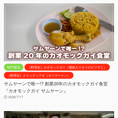
MRT駅近
［料理名］カオモックガイ（鶏肉入りタイのビリヤニ）
［料理名］クイッティアオ（タイラーメン）
サムヤーンで唯一!? 創業20年のカオモックガイ食堂
『カオモックガイ サムヤーン』
2026/7/17