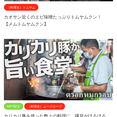
［料理名］トムヤム
カオサン近くのエビ味噌たっぷりトムヤムクン！
【メムトムヤムクン】
MRT駅近
［料理名］ムーグローブ
カリカリ豚を使った数々の料理に、嘆息がほろほろ