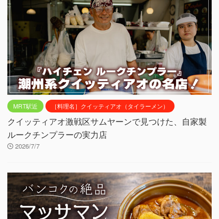
MRT駅近
［料理名］クイッティアオ（タイラーメン）
クイッティアオ激戦区サムヤーンで見つけた、自家製
ルークチンプラーの実力店
2026/7/7