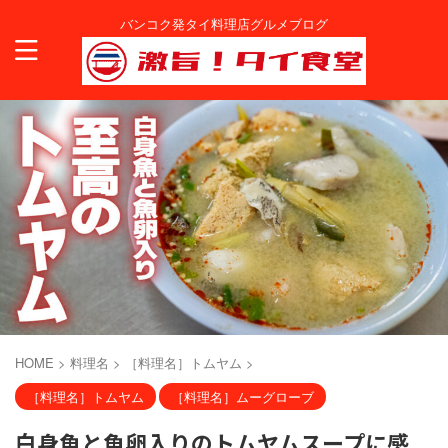
バンコク発タイ料理店グルメブログ
HOME
>
料理名
>
［料理名］トムヤム
>
［料理名］トムヤム
［料理名］ムーグローブ
白身魚と魚卵入りのトムヤムスープに感