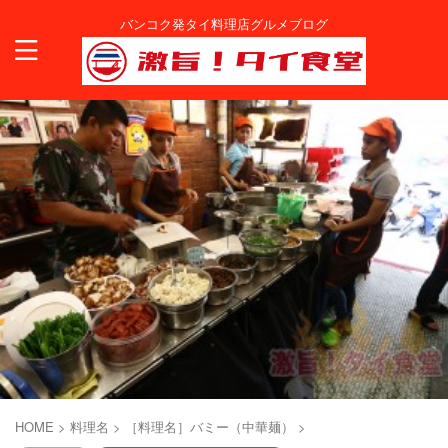
バンコク発タイ料理店グルメブログ
HOME
>
料理名
>
［料理名］バミー（中華麺）
>