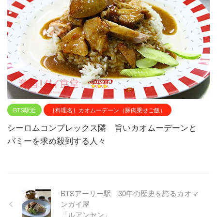
BTS駅近
［料理名］カオムーデーン（豚肉乗せご飯）
シーロムコンプレックス隣 旨いカオムーデーンと
バミーを求め殺到する人々
BTSアーリー駅 30年の歴史を誇るカオマ
ンガイ屋
「ルアンセン」