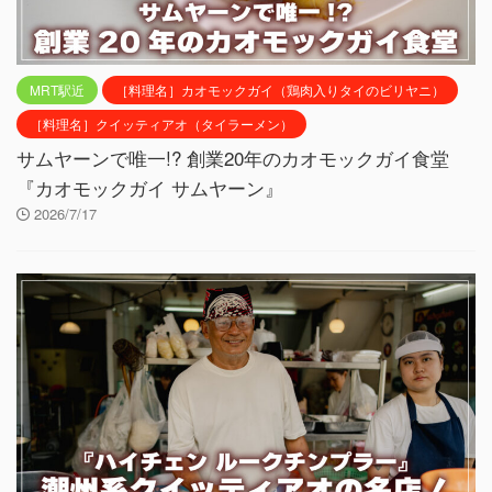
MRT駅近
［料理名］カオモックガイ（鶏肉入りタイのビリヤニ）
［料理名］クイッティアオ（タイラーメン）
サムヤーンで唯一!? 創業20年のカオモックガイ食堂
『カオモックガイ サムヤーン』
2026/7/17