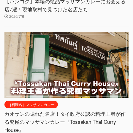
【バンコク】本場の絶品マッサマンカレーに出会える
店7選！現地取材で見つけた名店たち
2026/7/6
［料理名］マッサマンカレー
カオサンの隠れた名店！タイ政府公認の料理王者が作
る究極のマッサマンカレー『Tossakan Thai Curry
House』