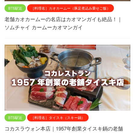
BTS駅近
［料理名］カオカームー（豚足煮込み乗せご飯）
老舗カオカームーの名店はカオマンガイも絶品！｜
ソムチャイ カームーカオマンガイ
BTS駅近
［料理名］タイスキ（スキー鍋）
コカスラウォン本店｜1957年創業タイスキ鍋の老舗