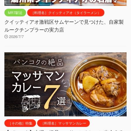
MRT駅近
［料理名］クイッティアオ（タイラーメン）
クイッティアオ激戦区サムヤーンで見つけた、自家製
ルークチンプラーの実力店
2026/7/7
［その他］特集
［料理名］マッサマンカレー