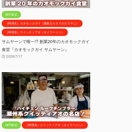
MRT駅近
［料理名］カオモックガイ（鶏肉入りタイのビリヤニ）
［料理名］クイッティアオ（タイラーメン）
サムヤーンで唯一!? 創業20年のカオモックガイ
食堂『カオモックガイ サムヤーン』
2026/7/17
MRT駅近
［料理名］クイッティアオ（タイラーメン）