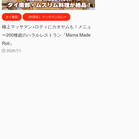
タイ南部
［料理名］マッサマンカレー
極上マッサマン×ロティにカオヤムも！メニュ
ー200種超のハラルレストラン『Mama Made
Roti』
2026/7/1