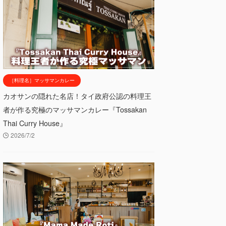
［料理名］マッサマンカレー
カオサンの隠れた名店！タイ政府公認の料理王
者が作る究極のマッサマンカレー『Tossakan
Thai Curry House』
2026/7/2