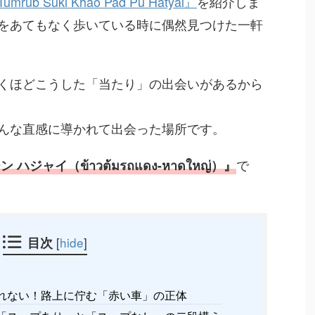
umrub Suki Khao Pad Pu Hatyai』
を紹介しま
をあてもなく歩いている時に偶然見つけた一軒
くほどこうした「当たり」の出会いがあるから
んな直感に導かれて出会った場所です。
で
ジャイ（ข้าวต้มรถแดง-หาดใหญ่）』
目次
[
hide
]
れない！路上に佇む「赤い車」の正体