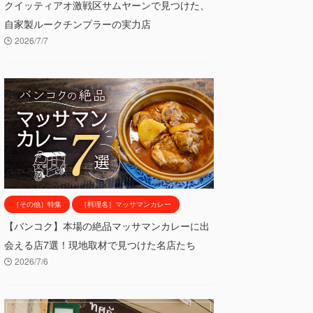
クイッティアオ激戦区サムヤーンで見つけた、
自家製ルークチンプラーの実力店
2026/7/7
［その他］特集
［料理名］マッサマンカレー
【バンコク】本場の絶品マッサマンカレーに出
会える店7選！現地取材で見つけた名店たち
2026/7/6