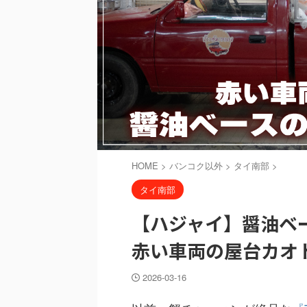
HOME
>
バンコク以外
>
タイ南部
>
タイ南部
【ハジャイ】醤油ベ
赤い車両の屋台カオ
2026-03-16