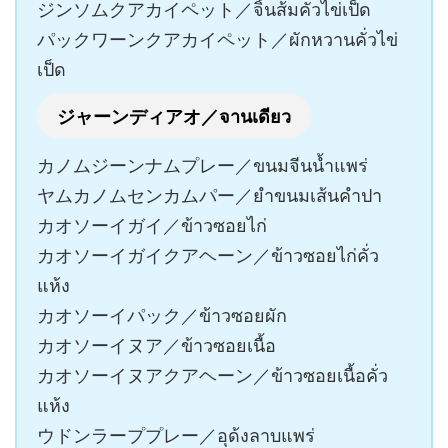
ジンソムクアカイペット／จิ้นส้มคั่วไข่เป็ด
パックワーンクアカイペット／ผักหวานคั่วไข่
เป็ด
ジャーンディアオ／จานเดียว
カノムジーンナムプレー／ขนมจีนน้ำแพร่
ヤムカノムセンカムパー／ยำขนมเส้นคำปา
カオソーイガイ／ข้าวซอยไก่
カオソーイガイクアヘーン／ข้าวซอยไก่คั่ว
แห้ง
カオソーイパック／ข้าวซอยผัก
カオソーイヌア／ข้าวซอยเนื้อ
カオソーイヌアクアヘーン／ข้าวซอยเนื้อคั่ว
แห้ง
ウドンラーププレー／อุด้งลาบแพร่