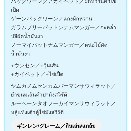
パックワーンクアカイペット／ผักหวานคั่วไข่
เป็ด
ゲーンパックワーン／แกงผักหวาน
ガラムプリーパットンナムマンガー／กะหล่ำ
ปลีผัดน้ำมันงา
ノーマイパットナムマンガー／หน่อไม้ผัด
น้ำมันงา
+ウンセン／+วุ้นเส้น
+カイペット／+ไข่เป็ด
ヤムカノムセンカムパーマンサウィラット／
ยำขนมเส้นคำปามังสวิรัติ
ルーヘーンタオフーカイマンサウィラット／
หลู้แห้งเต้าหู้ไข่มังสวิรัติ
ギンレン/グレーム／กินเล่น/แกล้ม