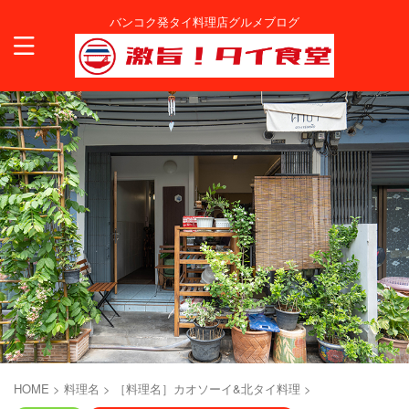
バンコク発タイ料理店グルメブログ
HOME
>
料理名
>
［料理名］カオソーイ&北タイ料理
>