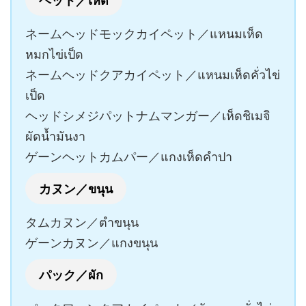
ネームヘッドモックカイペット／แหนมเห็ด
หมกไข่เป็ด
ネームヘッドクアカイペット／แหนมเห็ดคั่วไข่
เป็ด
ヘッドシメジパットナムマンガー／เห็ดชิเมจิ
ผัดน้ำมันงา
ゲーンヘットカムパー／แกงเห็ดคำปา
カヌン／ขนุน
タムカヌン／ตำขนุน
ゲーンカヌン／แกงขนุน
パック／ผัก