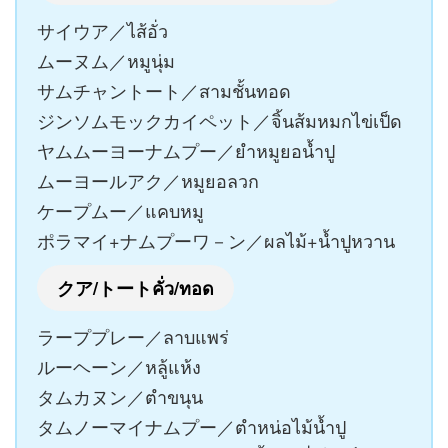
サイウア／ไส้อั่ว
ムーヌム／หมูนุ่ม
サムチャントート／สามชั้นทอด
ジンソムモックカイペット／จิ้นส้มหมกไข่เป็ด
ヤムムーヨーナムプー／ยำหมูยอน้ำปู
ムーヨールアク／หมูยอลวก
ケープムー／แคบหมู
ポラマイ+ナムプーワ－ン／ผลไม้+น้ำปูหวาน
クア/トートคั่ว/ทอด
ラーププレー／ลาบแพร่
ルーヘーン／หลู้แห้ง
タムカヌン／ตำขนุน
タムノーマイナムプー／ตำหน่อไม้น้ำปู