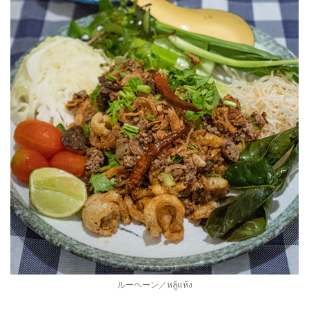
ルーヘーン／หลู้แห้ง