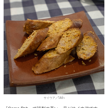
サイウア／ไส้อั่ว