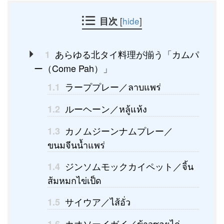
目次
[
hide
]
あらゆる北タイ料理が揃う「カムパ
1
ー（Come Pah）」
ラーププレー／ลาบแพร่
1.1
ルーヘーン／หลู้แห้ง
1.2
カノムジーンナムプレー／
1.3
ขนมจีนน้ำแพร่
ジンソムモックカイペット／จิ้น
1.4
ส้มหมกไข่เป็ด
サイウア／ไส้อั่ว
1.5
カオソーイガイ／ข้าวซอยไก่
1.6