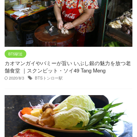
BTS駅近
カオマンガイやバミーが旨い いぶし銀の魅力を放つ老
舗食堂 ｜スクンビット・ソイ49 Tang Meng
2020/8/3
BTSトンロー駅