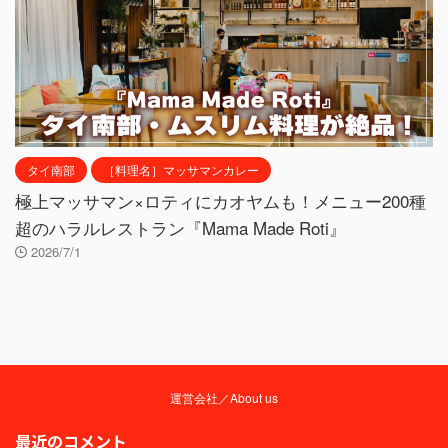
タイ南部
［料理名］マッサマンカレー
極上マッサマン×ロティにカオヤムも！メニュー200種
超のハラルレストラン『Mama Made Roti』
2026/7/1
運営会社／About us
最近のコメント