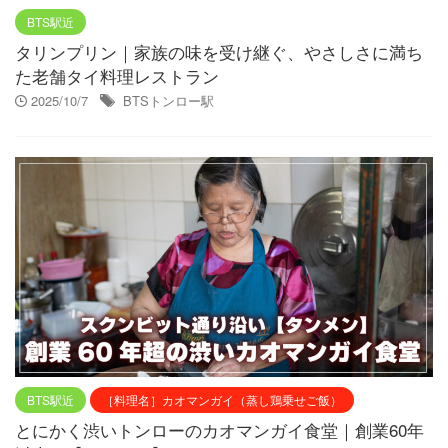
BTS駅近
タリンプリン｜家族の味を受け継ぐ、やさしさに満ち
た老舗タイ料理レストラン
2025/10/7
BTSトンロー駅
BTS駅近
［料理名］カオマンガイ（蒸し鶏乗せご飯）
とにかく渋いトンローのカオマンガイ食堂｜創業60年