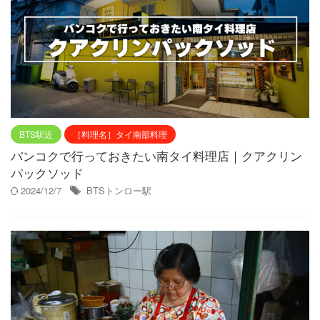
BTS駅近
［料理名］タイ南部料理
バンコクで行っておきたい南タイ料理店｜クアクリン
パックソッド
2024/12/7
BTSトンロー駅