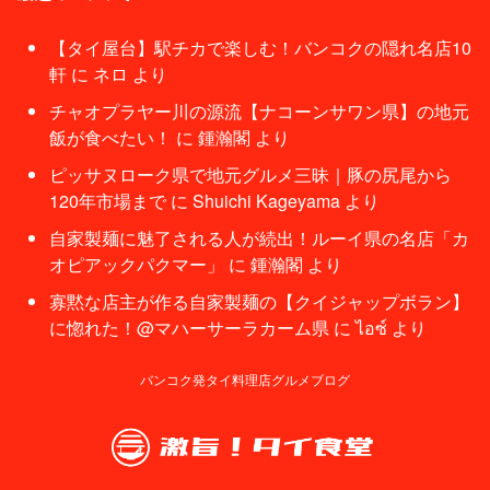
【タイ屋台】駅チカで楽しむ！バンコクの隠れ名店10
軒
に
ネロ
より
チャオプラヤー川の源流【ナコーンサワン県】の地元
飯が食べたい！
に
鍾瀚閣
より
ピッサヌローク県で地元グルメ三昧｜豚の尻尾から
120年市場まで
に
Shuichi Kageyama
より
自家製麺に魅了される人が続出！ルーイ県の名店「カ
オピアックパクマー」
に
鍾瀚閣
より
寡黙な店主が作る自家製麺の【クイジャップボラン】
に惚れた！@マハーサーラカーム県
に
ไอซ์
より
バンコク発タイ料理店グルメブログ