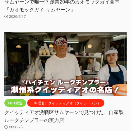
サムヤーンで唯一!? 創業20年のカオモックガイ食堂
『カオモックガイ サムヤーン』
2026/7/17
MRT駅近
［料理名］クイッティアオ（タイラーメン）
クイッティアオ激戦区サムヤーンで見つけた、自家製
ルークチンプラーの実力店
2026/7/7