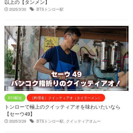
以上の【タンメン】
2025/3/30
BTSトンロー駅
BTS駅近
［料理名］クイッティアオ（タイラーメン）
トンローで極上のクイッティアオを味わいたいなら
【セーウ49】
2025/3/29
BTSトンロー駅
,
クイッティアオムー