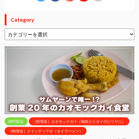
Category
MRT駅近
［料理名］カオモックガイ（鶏肉入りタイのビリヤニ）
［料理名］クイッティアオ（タイラーメン）