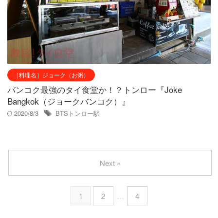
［料理名］ジョーク（お粥）
バンコク最強のタイ食堂か！？トンロー『Joke
Bangkok（ジョークバンコク）』
2020/8/3
BTSトンロー駅
Next »
1
2
…
4