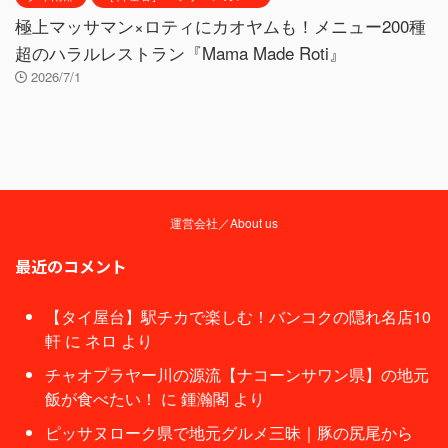
極上マッサマン×ロティにカオヤムも！メニュー200種
超のハラルレストラン『Mama Made Roti』
2026/7/1
運営会社／About us
最近のコメント
【タイ屋台】駅チカで楽しむ！バンコクの隠れ名店10
軒
に
ネロ
より
チャオプラヤー川の源流【ナコーンサワン県】の地元
飯が食べたい！
に
鍾瀚閣
より
ピッサヌローク県で地元グルメ三昧｜豚の尻尾から