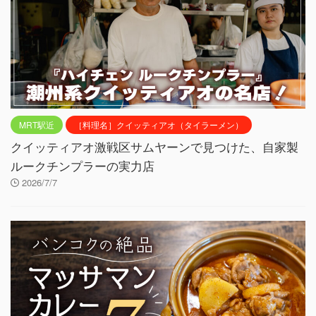
MRT駅近
［料理名］クイッティアオ（タイラーメン）
クイッティアオ激戦区サムヤーンで見つけた、自家製
ルークチンプラーの実力店
2026/7/7