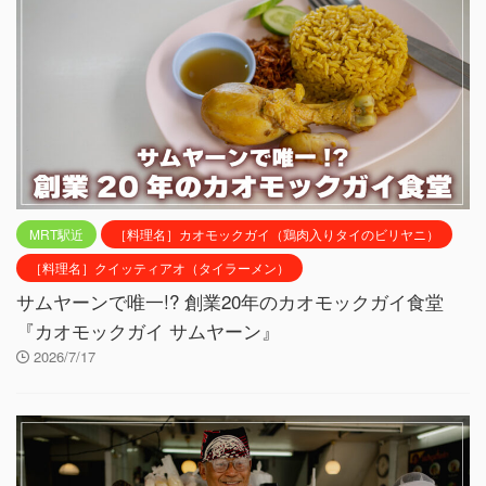
MRT駅近
［料理名］カオモックガイ（鶏肉入りタイのビリヤニ）
［料理名］クイッティアオ（タイラーメン）
サムヤーンで唯一!? 創業20年のカオモックガイ食堂
『カオモックガイ サムヤーン』
2026/7/17