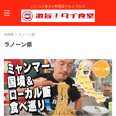
バンコク発タイ料理店グルメブログ
HOME
>
ラノーン県
ラノーン県