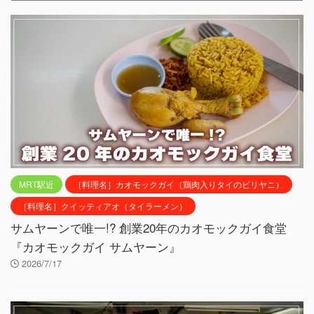
MRT駅近
［料理名］カオモックガイ（鶏肉入りタイのビリヤニ）
［料理名］クイッティアオ（タイラーメン）
サムヤーンで唯一!? 創業20年のカオモックガイ食堂
『カオモックガイ サムヤーン』
2026/7/17