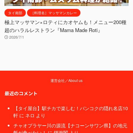
タイ南部
［料理名］マッサマンカレー
極上マッサマン×ロティにカオヤムも！メニュー200種
超のハラルレストラン『Mama Made Roti』
2026/7/1
運営会社／About us
最近のコメント
【タイ屋台】駅チカで楽しむ！バンコクの隠れ名店10
軒
に
ネロ
より
チャオプラヤー川の源流【ナコーンサワン県】の地元
飯が食べたい！
に
鍾瀚閣
より