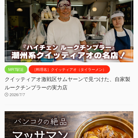
MRT駅近
［料理名］クイッティアオ（タイラーメン）
クイッティアオ激戦区サムヤーンで見つけた、自家製
ルークチンプラーの実力店
2026/7/7