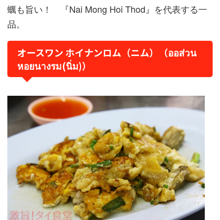
蠣も旨い！ 『Nai Mong Hoi Thod』を代表する一
品。
オースワン ホイナンロム（ニム）（ออส่วน
หอยนางรม(นิ่ม)）