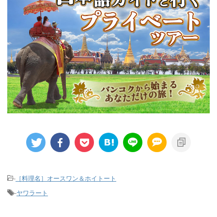
-
［料理名］オースワン＆ホイトート
-
ヤワラート