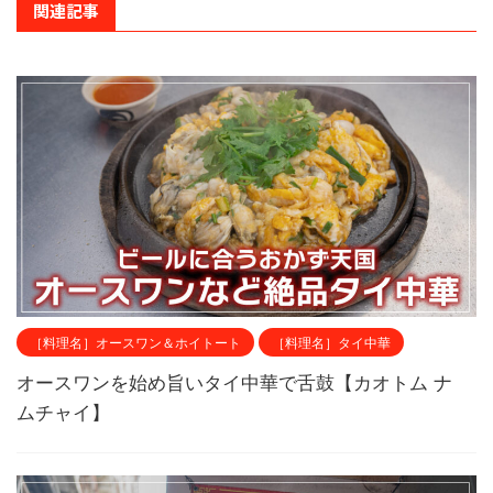
関連記事
［料理名］オースワン＆ホイトート
［料理名］タイ中華
オースワンを始め旨いタイ中華で舌鼓【カオトム ナ
ムチャイ】