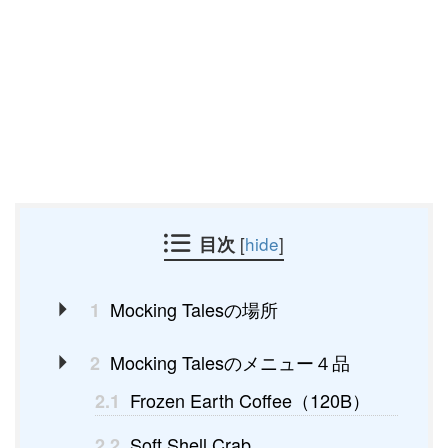
目次
[
hide
]
Mocking Talesの場所
1
Mocking Talesのメニュー４品
2
Frozen Earth Coffee（120B）
2.1
Soft Shell Crab
2.2