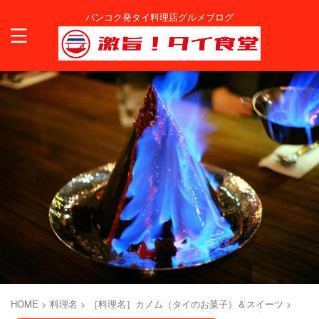
バンコク発タイ料理店グルメブログ
HOME
>
料理名
>
［料理名］カノム（タイのお菓子）＆スイーツ
>