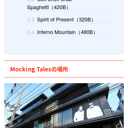
Spaghetti（420B）
Spirit of Present（320B）
2.3
Inferno Mountain（480B）
2.4
Mocking Talesの場所