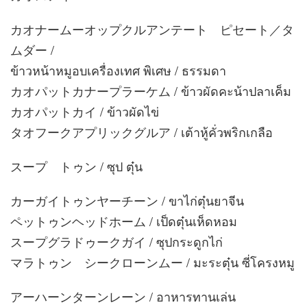
カオナームーオップクルアンテート ピセート／タ
ムダー /
ข้าวหน้าหมูอบเครื่องเทศ พิเศษ / ธรรมดา
カオパットカナープラーケム / ข้าวผัดคะน้าปลาเค็ม
カオパットカイ / ข้าวผัดไข่
タオフークアプリックグルア / เต้าหู้คั่วพริกเกลือ
スープ トゥン / ซุป ตุ๋น
カーガイトゥンヤーチーン / ขาไก่ตุ๋นยาจีน
ペットゥンヘッドホーム / เป็ดตุ๋นเห็ดหอม
スープグラドゥークガイ / ซุปกระดูกไก่
マラトゥン シークローンムー / มะระตุ๋น ซี่โครงหมู
アーハーンターンレーン / อาหารทานเล่น