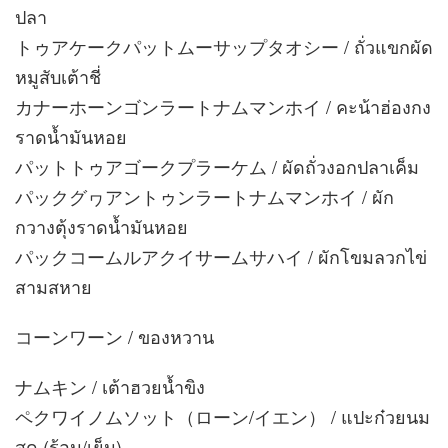
ปลา
トゥアケークパットムーサップタオシー / ถั่วแขกผัด
หมูสับเต้าชี่
カナーホーンゴンラートナムマンホイ / คะน้าฮ่องกง
ราดน้ำมันหอย
パットトゥアゴークプラーケム / ผัดถั่วงอกปลาเค็ม
パックグヮアントゥンラートナムマンホイ / ผัก
กวางตุ้งราดน้ำมันหอย
パックコームルアクイサームサハイ / ผักโขมลวกไข่
สามสหาย
コーンワーン / ของหวาน
ナムキン / เต้าฮวยน้ำขิง
ペクワイノムソット（ローン/イエン） / แปะก๋วยนม
สด (ร้อน/เย็น)