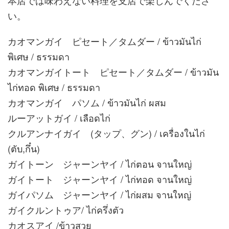
い。
カオマンガイ ピセート／タムダー / ข้าวมันไก่
พิเศษ / ธรรมดา
カオマンガイトート ピセート／タムダー / ข้าวมัน
ไก่ทอด พิเศษ / ธรรมดา
カオマンガイ パソム / ข้าวมันไก่ ผสม
ルーアットガイ / เลือดไก่
クルアンナイガイ (タップ、グン) / เครื่องในไก่
(ตับ,กึ๋น)
ガイトーン ジャーンヤイ / ไก่ตอน จานใหญ่
ガイトート ジャーンヤイ / ไก่ทอด จานใหญ่
ガイパソム ジャーンヤイ / ไก่ผสม จานใหญ่
ガイクルントゥア/ ไก่ครึ่งตัว
カオスアイ /ข้าวสวย