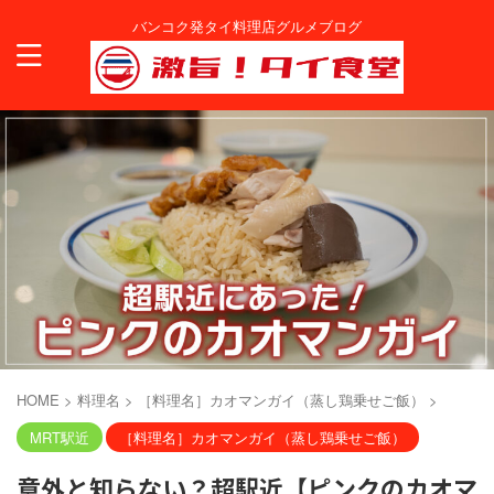
バンコク発タイ料理店グルメブログ
HOME
>
料理名
>
［料理名］カオマンガイ（蒸し鶏乗せご飯）
>
MRT駅近
［料理名］カオマンガイ（蒸し鶏乗せご飯）
意外と知らない？超駅近【ピンクのカオマ