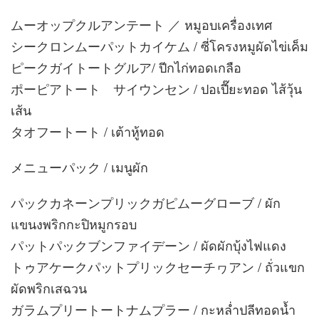
ムーオップクルアンテート ／ หมูอบเครื่องเทศ
シークロンムーパットカイケム / ซี่โครงหมูผัดไข่เค็ม
ピークガイトートグルア/ ปีกไก่ทอดเกลือ
ポーピアトート サイウンセン / ปอเปี๊ยะทอด ไส้วุ้น
เส้น
タオフートート / เต้าหู้ทอด
メニューパック / เมนูผัก
パックカネーンプリックガピムーグローブ / ผัก
แขนงพริกกะปิหมูกรอบ
パットパックブンファイデーン / ผัดผักบุ้งไฟแดง
トゥアケークパットプリックセーチヮアン / ถั่วแขก
ผัดพริกเสฉวน
ガラムプリートートナムプラー / กะหล่ำปลีทอดน้ำ