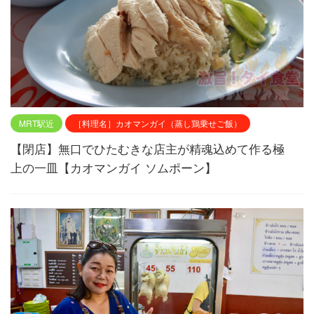
MRT駅近
［料理名］カオマンガイ（蒸し鶏乗せご飯）
【閉店】無口でひたむきな店主が精魂込めて作る極
上の一皿【カオマンガイ ソムポーン】