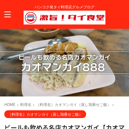
バンコク発タイ料理店グルメブログ
HOME
>
料理名
>
［料理名］カオマンガイ（蒸し鶏乗せご飯）
>
［料理名］カオマンガイ（蒸し鶏乗せご飯）
ビールも飲める名店カオマンガイ【カオマ