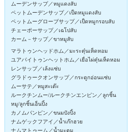
ムーデンサップ／หมูแดงสับ
ペットムーデンサップ／เป็ดหมูแดงสับ
ペットムーグローブサップ／เป็ดหมูกรอบสับ
チェーポーサップ／เฉโปสับ
カーム－サップ／ขาหมูสับ
マラトゥンヘッドホム／มะระตุ๋นเห็ดหอม
ユアパイトゥンヘットホム／เยื่อไผ่ตุ๋นเห็ดหอม
レンサップ／เล้งแซ่บ
グラドゥークオンサップ／กระดูกอ่อนแซ่บ
ムーサテ／หมูสะเต๊ะ
ルークチンムー/ルークチンエンピン／ลูกชิ้น
หมู/ลูกชิ้นเอ็นปิ้ง
カノムパンピン／ขนมปังปิ้ง
ナムゲックフアイ／น้ำเก๊กฮวย
ナムマトゥーム／น้ำมะตูม