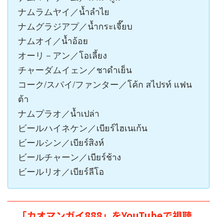
ナムラムヤイ／น้ำลำไย
ナムグラジアプ／น้ำกระเจี๊ยบ
ナムオイ／น้ำอ้อย
オーリ－アン／โอเลี้ยง
チャーダムイェン／ชาดำเย็น
コーク/スパイ/ファンター／โค้ก สไปรท์ แฟน
ต้า
ナムプラオ／น้ำเปล่า
ビールハイネケン／เบียร์ไฮเนเก้น
ビールシン／เบียร์สิงห์
ビールチャーン／เบียร์ช้าง
ビールリオ／เบียร์ลีโอ
「カオマンガイ888」をYouTubeで視聴