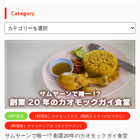
Category
MRT駅近
［料理名］カオモックガイ（鶏肉入りタイのビリヤニ）
［料理名］クイッティアオ（タイラーメン）
サムヤーンで唯一!? 創業20年のカオモックガイ食堂