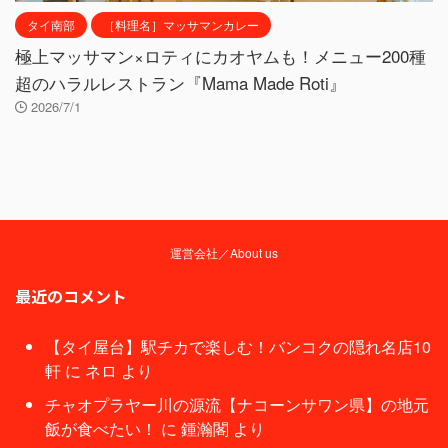
タイ南部
［料理名］マッサマンカレー
極上マッサマン×ロティにカオヤムも！メニュー200種
超のハラルレストラン『Mama Made Roti』
2026/7/1
運営会社／About us
最近のコメント
【タイ屋台】駅チカで楽しむ！バンコクの隠れ名店10
軒
に
ネロ
より
チャオプラヤー川の源流【ナコーンサワン県】の地元
飯が食べたい！
に
鍾瀚閣
より