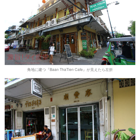
角地に建つ『Baan ThaTien Cafe』が見えたら左折