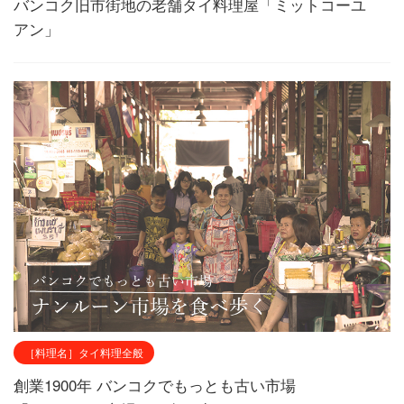
バンコク旧市街地の老舗タイ料理屋「ミットコーユ
アン」
［料理名］タイ料理全般
創業1900年 バンコクでもっとも古い市場