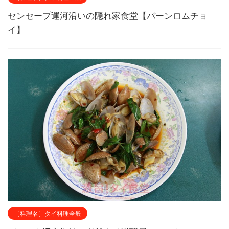
センセープ運河沿いの隠れ家食堂【バーンロムチョ
イ】
［料理名］タイ料理全般