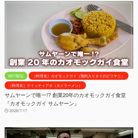
MRT駅近
［料理名］カオモックガイ（鶏肉入りタイのビリヤニ）
［料理名］クイッティアオ（タイラーメン）
サムヤーンで唯一!? 創業20年のカオモックガイ食堂
『カオモックガイ サムヤーン』
2026/7/17