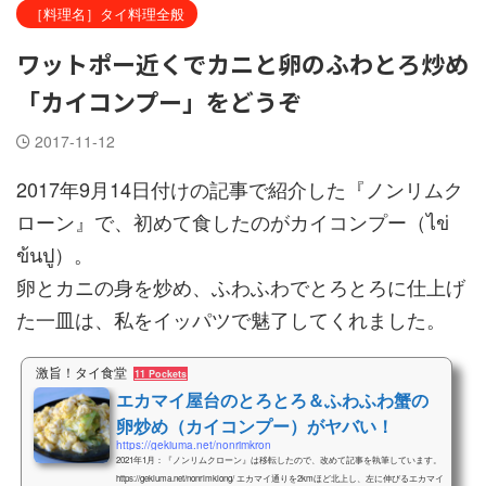
［料理名］タイ料理全般
ワットポー近くでカニと卵のふわとろ炒め
「カイコンプー」をどうぞ
2017-11-12
2017年9月14日付けの記事で紹介した『ノンリムク
ローン』で、初めて食したのがカイコンプー（ไข่
ข้นปู）。
卵とカニの身を炒め、ふわふわでとろとろに仕上げ
た一皿は、私をイッパツで魅了してくれました。
激旨！タイ食堂
11 Pockets
エカマイ屋台のとろとろ＆ふわふわ蟹の
卵炒め（カイコンプー）がヤバい！
https://gekiuma.net/nonrimkron
2021年1月：『ノンリムクローン』は移転したので、改めて記事を執筆しています。
https://gekiuma.net/nonrimklong/ エカマイ通りを2kmほど北上し、左に伸びるエカマイ