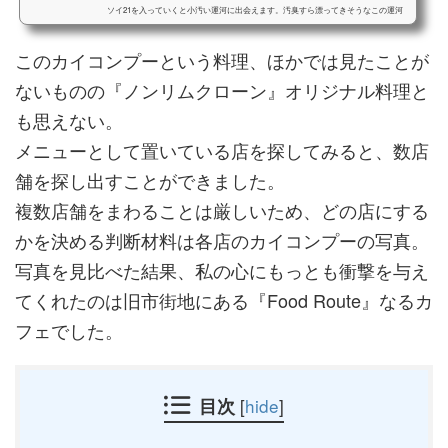
ソイ21を入っていくと小汚い運河に出会えます。汚臭すら漂ってきそうなこの運河
のすぐ側で営業する『ノンリムクローン』は、バンコク在住者だけではなく日本在
住のタイ料理通の間で話題になっている屋台です。シチュエーションはとても良い
このカイコンプーという料理、ほかでは見たことが
とは言えない立地場所ですが、タイ人はもちろん、欧米人をはじめ中国人や韓国
人、日本人と、多数の外国人も来店し、空席が...
ないものの『ノンリムクローン』オリジナル料理と
も思えない。
メニューとして置いている店を探してみると、数店
舗を探し出すことができました。
複数店舗をまわることは厳しいため、どの店にする
かを決める判断材料は各店のカイコンプーの写真。
写真を見比べた結果、私の心にもっとも衝撃を与え
てくれたのは旧市街地にある『Food Route』なるカ
フェでした。
目次
[
hide
]