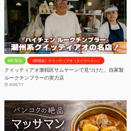
MRT駅近
［料理名］クイッティアオ（タイラーメン）
クイッティアオ激戦区サムヤーンで見つけた、自家製
ルークチンプラーの実力店
2026/7/7