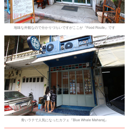
地味な外観なので分かりづらいですがここが『Food Route』です
青いラテで人気になったカフェ『Blue Whale Maharaj』