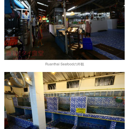
Ruanthai Seafoodの外観