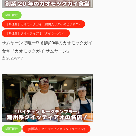
MRT駅近
［料理名］カオモックガイ（鶏肉入りタイのビリヤニ）
［料理名］クイッティアオ（タイラーメン）
サムヤーンで唯一!? 創業20年のカオモックガイ
食堂『カオモックガイ サムヤーン』
2026/7/17
MRT駅近
［料理名］クイッティアオ（タイラーメン）