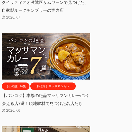
クイッティアオ激戦区サムヤーンで見つけた、
自家製ルークチンプラーの実力店
2026/7/7
［その他］特集
［料理名］マッサマンカレー
【バンコク】本場の絶品マッサマンカレーに出
会える店7選！現地取材で見つけた名店たち
2026/7/6