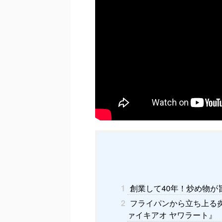
1
創業して40年！炒め物が
2
フライパンから立ち上る炎
ァイキアオ ヤワラート』