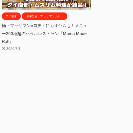
タイ南部
［料理名］マッサマンカレー
極上マッサマン×ロティにカオヤムも！メニュ
ー200種超のハラルレストラン『Mama Made
Roti』
2026/7/1