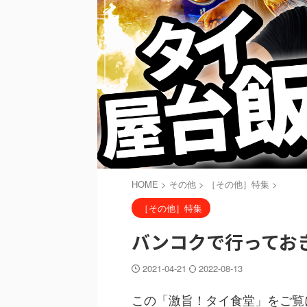
HOME
>
その他
>
［その他］特集
>
［その他］特集
バンコクで行っておき
2021-04-21
2022-08-13
この「激旨！タイ食堂」をご覧