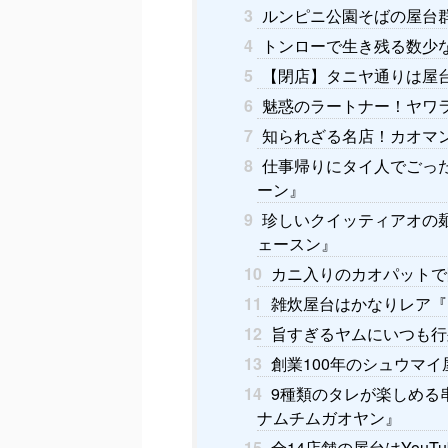
3
ルンピニ公園そばの屋台
4
トンローで生き残る数少な
5
【閉店】タニヤ通りは屋
6
魅惑のラートナー！ヤワラ
7
知られざる名店！カオマン
8
仕事帰りにタイ人でごっ
ーン』
9
珍しいクイッティアオの
ェースン』
10
カニ入りのカオパットで
11
雑炊屋台はかなりレア『
12
旨すぎるヤムにいつも行
13
創業100年のシュウマ
14
9種類のタレが楽しめる串
ナムチムガオヤン』
15
全14店舗の屋台はYouTu