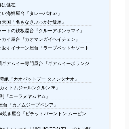
群は健在
い海鮮屋台『タレーパオ57』
台天国「名もなきぶっかけ飯屋』
ートの鉄板屋台『クルーアポンラマイ』
ガイ屋台『カオマンガイヘイチェン』
た返すイサーン屋台『ラープペットヤソート
麺ギアムイー専門屋台『ギアムイーボランジ
悶絶『カオパットプー タノンタナオ』
カオトムジャルンクルン25』
列『ニーラヌヤムヤム』
イ屋台『カノムジープペシア』
焼き屋台『ピチットバーントン ムーピン
beチャンネル「NISHIO TRAVEL」でもご覧