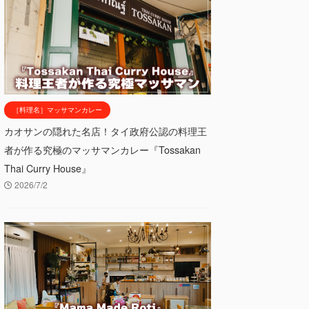
［料理名］マッサマンカレー
カオサンの隠れた名店！タイ政府公認の料理王
者が作る究極のマッサマンカレー『Tossakan
Thai Curry House』
2026/7/2