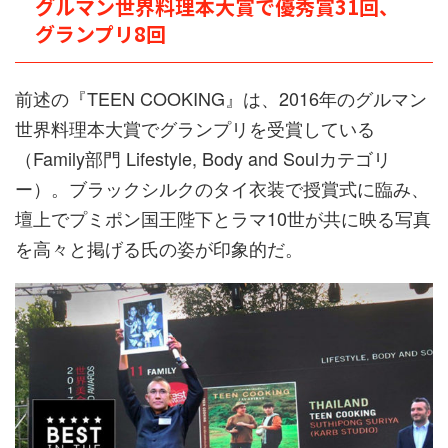
グルマン世界料理本大賞で優秀賞31回、
グランプリ8回
前述の『TEEN COOKING』は、2016年のグルマン
世界料理本大賞でグランプリを受賞している
（Family部門 Lifestyle, Body and Soulカテゴリ
ー）。ブラックシルクのタイ衣装で授賞式に臨み、
壇上でプミポン国王陛下とラマ10世が共に映る写真
を高々と掲げる氏の姿が印象的だ。