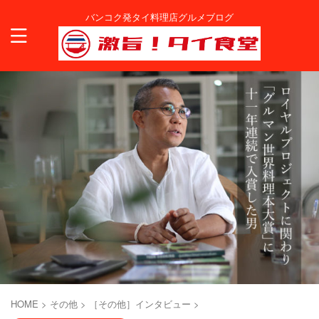
バンコク発タイ料理店グルメブログ
HOME
>
その他
>
［その他］インタビュー
>