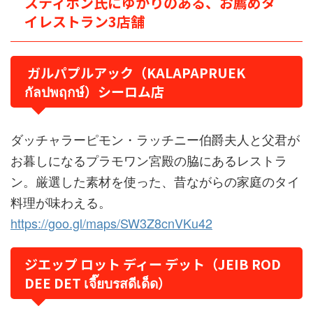
スティポン氏にゆかりのある、お薦めタ
イレストラン3店舗
ガルパプルアック（KALAPAPRUEK
กัลปพฤกษ์）シーロム店
ダッチャラーピモン・ラッチニー伯爵夫人と父君が
お暮しになるプラモワン宮殿の脇にあるレストラ
ン。厳選した素材を使った、昔ながらの家庭のタイ
料理が味わえる。
https://goo.gl/maps/SW3Z8cnVKu42
ジエップ ロット ディー デット（JEIB ROD
DEE DET เจี๊ยบรสดีเด็ด）