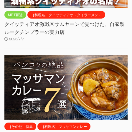
MRT駅近
［料理名］クイッティアオ（タイラーメン）
クイッティアオ激戦区サムヤーンで見つけた、自家製
ルークチンプラーの実力店
2026/7/7
［その他］特集
［料理名］マッサマンカレー