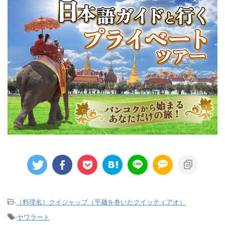
-
［料理名］クイジャップ（平麺を巻いたクイッティアオ）
-
ヤワラート