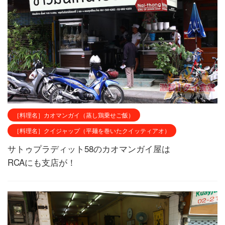
［料理名］カオマンガイ（蒸し鶏乗せご飯）
［料理名］クイジャップ（平麺を巻いたクイッティアオ）
サトゥプラディット58のカオマンガイ屋は
RCAにも支店が！