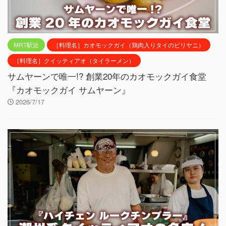
MRT駅近
［料理名］カオモックガイ（鶏肉入りタイのビリヤニ）
［料理名］クイッティアオ（タイラーメン）
サムヤーンで唯一!? 創業20年のカオモックガイ食堂
『カオモックガイ サムヤーン』
2026/7/17