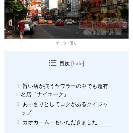
ヤワラー通り
目次
[
hide
]
旨い店が揃うヤワラーの中でも超有
1
名店『ナイエーク』
あっさりとしてコクがあるクイジャ
2
ップ
カオカームーもいただきました！
3