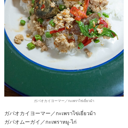
ガパオカイヨーマー／กะเพราไข่เยี่ยวม้า
ガパオカイヨーマー／กะเพราไข่เยี่ยวม้า
ガパオムーガイ／กะเพราหมู-ไก่