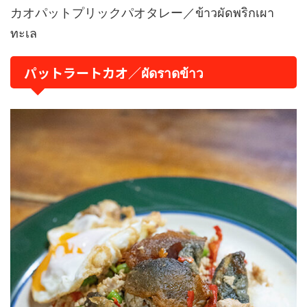
カオパットプリックパオタレー／ข้าวผัดพริกเผา
ทะเล
パットラートカオ／ผัดราดข้าว