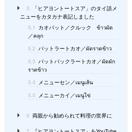
「ヒアヨントートスア」のタイ語メ
5
ニューをカタカナ表記しました
カオパット／クルック ข้าวผัด
5.1
／คลุก
パットラートカオ／ผัดราดข้าว
5.2
パットパックラートカオ／ผัดผัก
5.3
ราดข้าว
メニューセン／เมนูเส้น
5.4
メニューカイ／เมนูไข่
5.5
両親から勧められて料理の世界に
6
『ヒアヨントートスア』をYouTube
7