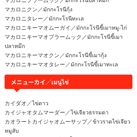
マカロニクン／มักกะโรนีกุ้ง
マカロニタレー／มักกะโรนีทะเล
マカロニキーマオムーガイ／มักกะโรนีขี้เมาหมู-ไก่
マカロニキーマオプラームック／มักกะโรนีขี้เมา
ปลาหมึก
マカロニキーマオクン／มักกะโรนีขี้เมากุ้ง
マカロニキーマオタレー／มักกะโรนีขี้เมาทะเล
メニューカイ／เมนูไข่
カイダオ／ไข่ดาว
カイジャオタムマーダー／ไข่เจียวธรรมดา
カオラートカイジャオムーサップ／ข้าวราดไข่เจียว
หมูสับ