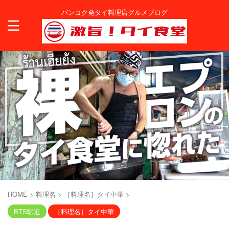
バンコク発タイ料理店グルメブログ
HOME
>
料理名
>
［料理名］タイ中華
>
BTS駅近
［料理名］タイ中華