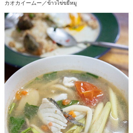
カオカイームー／ข้าวไข่ขยี้หมู