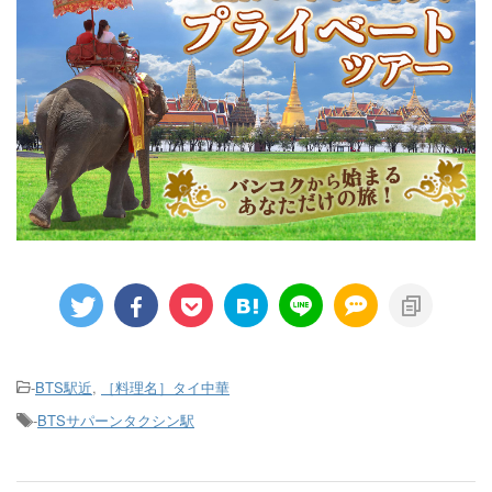
-
BTS駅近
,
［料理名］タイ中華
-
BTSサパーンタクシン駅