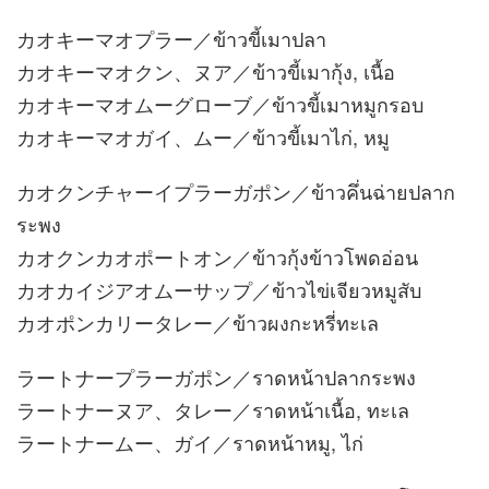
カオキーマオプラー／ข้าวขี้เมาปลา
カオキーマオクン、ヌア／ข้าวขี้เมากุ้ง, เนื้อ
カオキーマオムーグローブ／ข้าวขี้เมาหมูกรอบ
カオキーマオガイ、ムー／ข้าวขี้เมาไก่, หมู
カオクンチャーイプラーガポン／ข้าวคึ่นฉ่ายปลาก
ระพง
カオクンカオポートオン／ข้าวกุ้งข้าวโพดอ่อน
カオカイジアオムーサップ／ข้าวไข่เจียวหมูสับ
カオポンカリータレー／ข้าวผงกะหรี่ทะเล
ラートナープラーガポン／ราดหน้าปลากระพง
ラートナーヌア、タレー／ราดหน้าเนื้อ, ทะเล
ラートナームー、ガイ／ราดหน้าหมู, ไก่