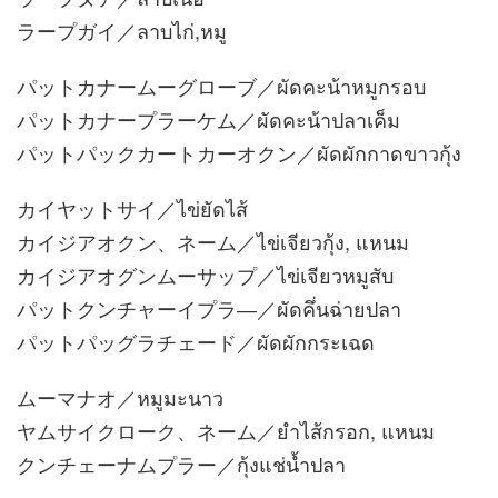
ラープガイ／ลาบไก่,หมู
パットカナームーグローブ／ผัดคะน้าหมูกรอบ
パットカナープラーケム／ผัดคะน้าปลาเค็ม
パットパックカートカーオクン／ผัดผักกาดขาวกุ้ง
カイヤットサイ／ไข่ยัดไส้
カイジアオクン、ネーム／ไข่เจียวกุ้ง, แหนม
カイジアオグンムーサップ／ไข่เจียวหมูสับ
パットクンチャーイプラ―／ผัดคึ่นฉ่ายปลา
パットパッグラチェード／ผัดผักกระเฉด
ムーマナオ／หมูมะนาว
ヤムサイクローク、ネーム／ยำไส้กรอก, แหนม
クンチェーナムプラー／กุ้งแช่น้ำปลา