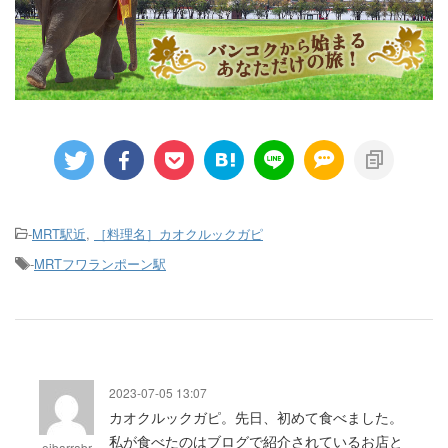
-
MRT駅近
,
［料理名］カオクルックガピ
-
MRTフワランポーン駅
2023-07-05 13:07
カオクルックガピ。先日、初めて食べました。
私が食べたのはブログで紹介されているお店と
oibarrabr