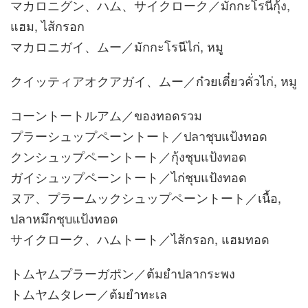
マカロニグン、ハム、サイクローク／มักกะโรนีกุ้ง,
แฮม, ไส้กรอก
マカロニガイ、ムー／มักกะโรนีไก่, หมู
クイッティアオクアガイ、ムー／ก๋วยเตี๋ยวคั่วไก่, หมู
コーントートルアム／ของทอดรวม
プラーシュップペーントート／ปลาชุบแป้งทอด
クンシュップペーントート／กุ้งชุบแป้งทอด
ガイシュップペーントート／ไก่ชุบแป้งทอด
ヌア、プラームックシュップペーントート／เนื้อ,
ปลาหมึกชุบแป้งทอด
サイクローク、ハムトート／ไส้กรอก, แฮมทอด
トムヤムプラーガポン／ต้มยำปลากระพง
トムヤムタレー／ต้มยำทะเล