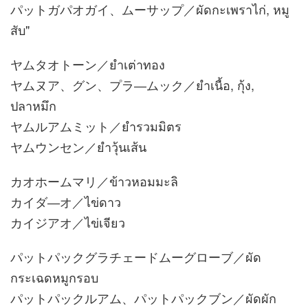
パットガパオガイ、ムーサップ／ผัดกะเพราไก่, หมู
สับ"
ヤムタオトーン／ยำเต่าทอง
ヤムヌア、グン、プラ―ムック／ยำเนื้อ, กุ้ง,
ปลาหมึก
ヤムルアムミット／ยำรวมมิตร
ヤムウンセン／ยำวุ้นเส้น
カオホームマリ／ข้าวหอมมะลิ
カイダ―オ／ไข่ดาว
カイジアオ／ไข่เจียว
パットパックグラチェードムーグローブ／ผัด
กระเฉดหมูกรอบ
パットパックルアム、パットパックブン／ผัดผัก