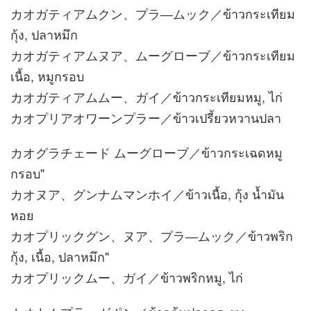
カオガティアムクン、プラ―ムック／ข้าวกระเทียม
กุ้ง, ปลาหมึก
カオガティアムヌア、ムーグローブ／ข้าวกระเทียม
เนื้อ, หมูกรอบ
カオガティアムムー、ガイ／ข้าวกระเทียมหมู, ไก่
カオプリアオワーンプラー／ข้าวเปรี้ยวหวานปลา
カオグラチェード ムーグローブ／ข้าวกระเฉดหมู
กรอบ"
カオヌア、グンナムマンホイ／ข้าวเนื้อ, กุ้ง น้ำมัน
หอย
カオプリックグン、ヌア、プラ―ムック／ข้าวพริก
กุ้ง, เนื้อ, ปลาหมึก"
カオプリックムー、ガイ／ข้าวพริกหมู, ไก่