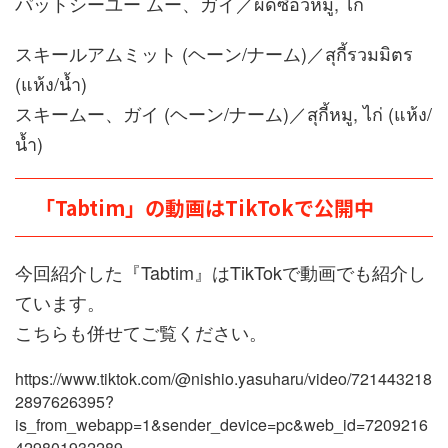
パットシーユー ムー、ガイ／ผัดซีอิ๊วหมู, ไก่
スキールアムミット (ヘーン/ナーム)／สุกี้รวมมิตร
(แห้ง/น้ำ)
スキームー、ガイ (ヘーン/ナーム)／สุกี้หมู, ไก่ (แห้ง/
น้ำ)
「Tabtim」の動画はTikTokで公開中
今回紹介した『Tabtim』はTikTokで動画でも紹介し
ています。
こちらも併せてご覧ください。
https://www.tiktok.com/@nishio.yasuharu/video/721443218
2897626395?
is_from_webapp=1&sender_device=pc&web_id=7209216
429801932289