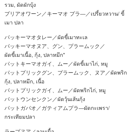
รวม, ผัดผักบุ้ง
プリアオワーン／キーマオ プラ―／เปรี้ยวหวาน/ ขี้
เมา ปลา
パッキーマオタレー／ผัดขี้เมาทะเล
パッキーマオヌア、グン、プラームック／
ผัดขี้เมาเนื้อ, กุ้ง, ปลาหมึก"
パットキーマオガイ、ムー／ผัดขี้เมาไก่, หมู
パットプリックグン、プラームック、ヌア／ผัดพริก
กุ้ง, ปลาหมึก, เนื้อ
パットプリックガイ、ムー／ผัดพริกไก่, หมู
パットウンセンクン／ผัดวุ้นเส้นกุ้ง
パットガパオ／ガティアムプラ―ผัดกะเพรา/
กระเทียมปลา
ラープヌア／ลาบเนื้อ