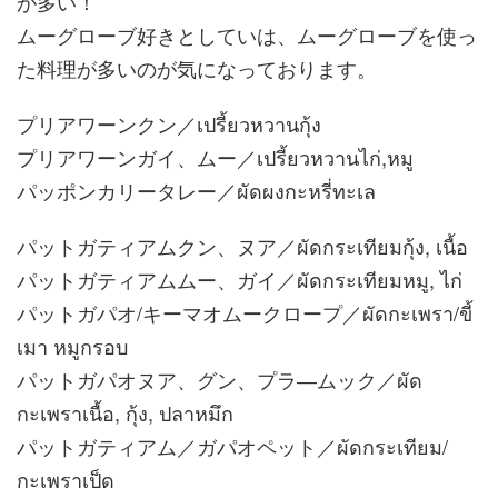
が多い！
ムーグローブ好きとしていは、ムーグローブを使っ
た料理が多いのが気になっております。
プリアワーンクン／เปรี้ยวหวานกุ้ง
プリアワーンガイ、ムー／เปรี้ยวหวานไก่,หมู
パッポンカリータレー／ผัดผงกะหรี่ทะเล
パットガティアムクン、ヌア／ผัดกระเทียมกุ้ง, เนื้อ
パットガティアムムー、ガイ／ผัดกระเทียมหมู, ไก่
パットガパオ/キーマオムークロープ／ผัดกะเพรา/ขี้
เมา หมูกรอบ
パットガパオヌア、グン、プラ―ムック／ผัด
กะเพราเนื้อ, กุ้ง, ปลาหมึก
パットガティアム／ガパオペット／ผัดกระเทียม/
กะเพราเป็ด