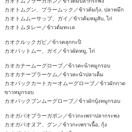
カオトムプラーガポン／ข้าวต้มปลากระพง
カオトムグン、プラームック／ข้าวต้มกุ้ง, ปลาหมึก
カオトムムーサップ、ガイ／ข้าวต้มหมูสับ, ไก่
カオトムタレー／ข้าวต้มทะเล
カオクルックガピ／ข้าวคลุกกะปิ
カオパットムー、ガイ／ข้าวผัดหมู, ไก่
カオカナームーグローブ／ข้าวคะน้าหมูกรอบ
カオカナープラーケム／ข้าวคะน้าปลาเค็ม
カオパックカートカーオムーグローブ／ข้าวผักกาด
ขาวหมูกรอบ
カオパックブンムーグローブ／ข้าวผักบุ้งหมูกรอบ
カオガパオプラーガポン／ข้าวกะเพราปลากระพง
カオガパオヌア、グン／ข้าวกะเพราเนื้อ, กุ้ง