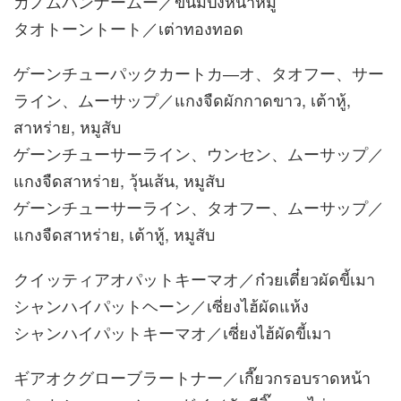
カノムパンナームー／ขนมปังหน้าหมู
タオトーントート／เต่าทองทอด
ゲーンチューパックカートカ―オ、タオフー、サー
ライン、ムーサップ／แกงจืดผักกาดขาว, เต้าหู้,
สาหร่าย, หมูสับ
ゲーンチューサーライン、ウンセン、ムーサップ／
แกงจืดสาหร่าย, วุ้นเส้น, หมูสับ
ゲーンチューサーライン、タオフー、ムーサップ／
แกงจืดสาหร่าย, เต้าหู้, หมูสับ
クイッティアオパットキーマオ／ก๋วยเตี๋ยวผัดขี้เมา
シャンハイパットヘーン／เซี่ยงไฮ้ผัดแห้ง
シャンハイパットキーマオ／เซี่ยงไฮ้ผัดขี้เมา
ギアオクグローブラートナー／เกี๊ยวกรอบราดหน้า