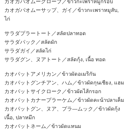
カオガパオムーグローブ／ข้าวกะเพราหมูกรอบ
カオガパオムーサップ、ガイ／ข้าวกะเพราหมูสับ,
ไก่
サラダプラートート／สลัดปลาทอด
サラダパック／สลัดผัก
サラダガイ／สลัดไก่
サラダグン、ヌアトート／สลัดกุ้ง, เนื้อ ทอด
カオパットアメリカン／ข้าวผัดอเมริกัน
カオパットグンチアン、ハム／ข้าวผัดกุนเชียง, แฮม
カオパットサイクローク／ข้าวผัดไส้กรอก
カオパットカナープラーケム／ข้าวผัดคะน้าปลาเค็ม
カオパットグン、ヌア、プラ―ムック／ข้าวผัดกุ้ง
เนื้อ, ปลาหมึก
カオパットネーム／ข้าวผัดแหนม