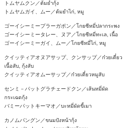
トムヤムクン／ต้มยำกุ้ง
トムヤムガイ、ムー／ต้มยำไก่, หมู
ゴーイシーミープラーガポン／โกยซีหมี่ปลากระพง
ゴーイシーミータレー、ヌア／โกยซีหมี่ทะเล, เนื้อ
ゴーイシーミーガイ、ムー／โกยซีหมี่ไก่, หมู
クイッティアオヌアサップ、クンサップ／ก๋วยเตี๋ยว
เนื้อสับ, กุ้งสับ
クイッティアオムーサップ／ก๋วยเตี๋ยวหมูสับ
センミ－パットグラチェードクン／เส้นหมี่ผัด
กระเฉดกุ้ง
バミーパットキーマオ／บะหมี่ผัดขี้เมา
カノムパングン／ขนมปังหน้ากุ้ง