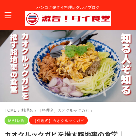
バンコク発タイ料理店グルメブログ
HOME
>
料理名
>
［料理名］カオクルックガピ
>
MRT駅近
［料理名］カオクルックガピ
カオクルックガピを推す路地裏の食堂｜