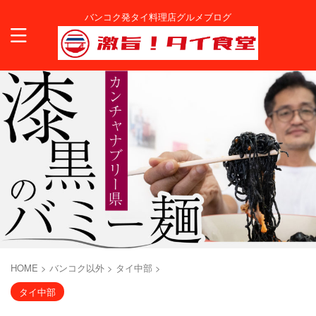
バンコク発タイ料理店グルメブログ
HOME
>
バンコク以外
>
タイ中部
>
タイ中部