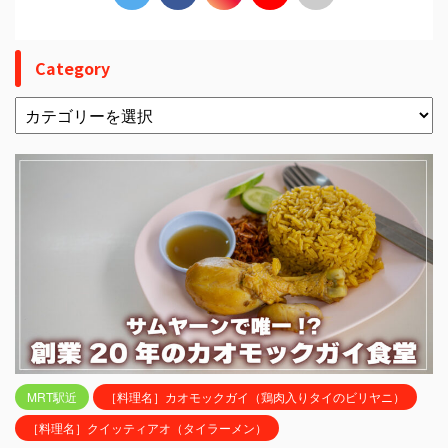
Category
MRT駅近
［料理名］カオモックガイ（鶏肉入りタイのビリヤニ）
［料理名］クイッティアオ（タイラーメン）