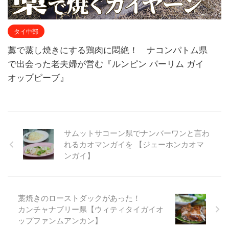
タイ中部
藁で蒸し焼きにする鶏肉に悶絶！ ナコンパトム県
で出会った老夫婦が営む『ルンピン パーリム ガイ
オップピーブ』
サムットサコーン県でナンバーワンと言わ
れるカオマンガイを 【ジェーホンカオマ
ンガイ】
藁焼きのローストダックがあった！
カンチャナブリー県【ウィティタイガイオ
ップファンムアンカン】