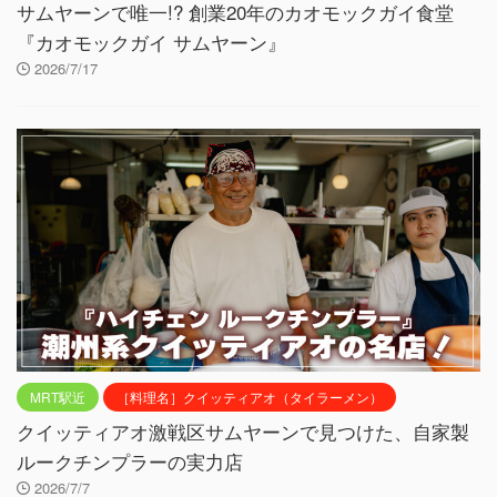
サムヤーンで唯一!? 創業20年のカオモックガイ食堂
『カオモックガイ サムヤーン』
2026/7/17
MRT駅近
［料理名］クイッティアオ（タイラーメン）
クイッティアオ激戦区サムヤーンで見つけた、自家製
ルークチンプラーの実力店
2026/7/7