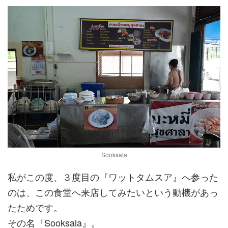
Sooksala
私がこの度、３度目の『ワットタムスア』へ参った
のは、この食堂へ来店してみたいという動機があっ
たためです。
その名『Sooksala』。