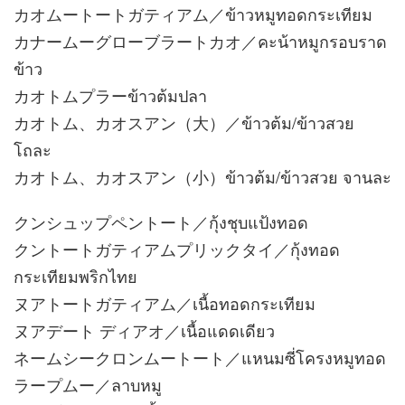
カオムートートガティアム／ข้าวหมูทอดกระเทียม
カナームーグローブラートカオ／คะน้าหมูกรอบราด
ข้าว
カオトムプラーข้าวต้มปลา
カオトム、カオスアン（大）／ข้าวต้ม/ข้าวสวย
โถละ
カオトム、カオスアン（小）ข้าวต้ม/ข้าวสวย จานละ
クンシュップペントート／กุ้งชุบแป้งทอด
クントートガティアムプリックタイ／กุ้งทอด
กระเทียมพริกไทย
ヌアトートガティアム／เนื้อทอดกระเทียม
ヌアデート ディアオ／เนื้อแดดเดียว
ネームシークロンムートート／แหนมซี่โครงหมูทอด
ラープムー／ลาบหมู