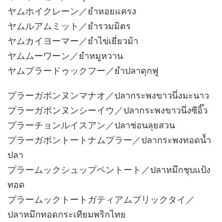
ヤムホイクレーン／ยำหอยแครง
ヤムルアムミット／ยำรวมมิตร
ヤムカイヨーマー／ยำไข่เยี่ยวม้า
ヤムムーワーン／ยำหมูหวาน
ヤムプラードゥックフー／ยำปลาดุกฟู
プラーガポンヌンマナオ／ปลากระพงขาวนึ่งมะนาว
プラーガポンヌンシーイウ／ปลากระพงขาวนึ่งซีอิ๊ว
プラーチョンルイスアン／ปลาช่อนลุยสวน
プラーガポントートナムプラー／ปลากระพงทอดน้ำ
ปลา
プラームックシュップペントート／ปลาหมึกชุบแป้ง
ทอด
プラームックトートガティアムプリックタイ／
ปลาหมึกทอดกระเทียมพริกไทย