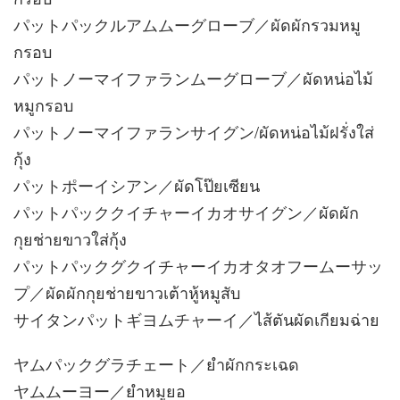
パットパックルアムムーグローブ／ผัดผักรวมหมู
กรอบ
パットノーマイファランムーグローブ／ผัดหน่อไม้
หมูกรอบ
パットノーマイファランサイグン/ผัดหน่อไม้ฝรั่งใส่
กุ้ง
パットポーイシアン／ผัดโป๊ยเซียน
パットパッククイチャーイカオサイグン／ผัดผัก
กุยช่ายขาวใส่กุ้ง
パットパックグクイチャーイカオタオフームーサッ
プ／ผัดผักกุยช่ายขาวเต้าหู้หมูสับ
サイタンパットギヨムチャーイ／ไส้ตันผัดเกียมฉ่าย
ヤムパックグラチェート／ยำผักกระเฉด
ヤムムーヨー／ยำหมูยอ