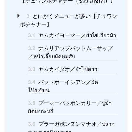
【チュワンポチャナー（ชวนโภชนา）】
とにかくメニューが多い【チュワン
3
ポチャナー】
ヤムカイヨーマー／ยำไข่เยี่ยวม้า
3.1
ナムリアップパットムーサップ
3.2
／หนำเลี๊ยบผัดหมูสับ
ヤムカイダオ／ยำไข่ดาว
3.3
パットポーイシアン／ผัด
3.4
โป๊ยเซียน
プーマーパッポンカリー／ปูม้า
3.5
ผัดผงกะหรี่
プラーガポンヌンマナオ／ปลาก
3.6
ระพงขาวนึ่งมะนาว