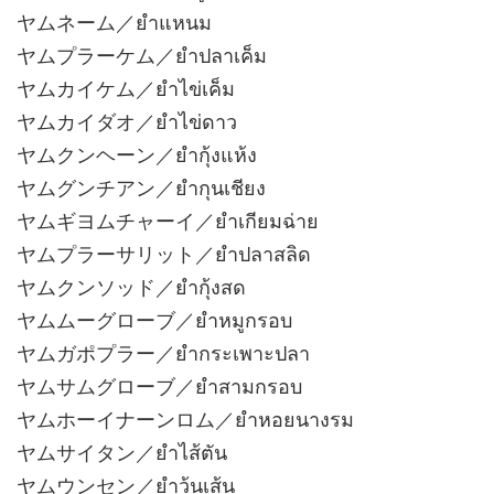
ヤムネーム／ยำแหนม
ヤムプラーケム／ยำปลาเค็ม
ヤムカイケム／ยำไข่เค็ม
ヤムカイダオ／ยำไข่ดาว
ヤムクンヘーン／ยำกุ้งแห้ง
ヤムグンチアン／ยำกุนเชียง
ヤムギヨムチャーイ／ยำเกียมฉ่าย
ヤムプラーサリット／ยำปลาสลิด
ヤムクンソッド／ยำกุ้งสด
ヤムムーグローブ／ยำหมูกรอบ
ヤムガポプラー／ยำกระเพาะปลา
ヤムサムグローブ／ยำสามกรอบ
ヤムホーイナーンロム／ยำหอยนางรม
ヤムサイタン／ยำไส้ตัน
ヤムウンセン／ยำวุ้นเส้น