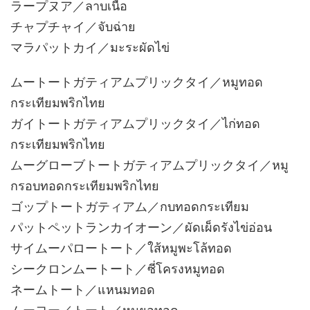
ラープヌア／ลาบเนื้อ
チャプチャイ／จับฉ่าย
マラパットカイ／มะระผัดไข่
ムートートガティアムプリックタイ／หมูทอด
กระเทียมพริกไทย
ガイトートガティアムプリックタイ／ไก่ทอด
กระเทียมพริกไทย
ムーグローブトートガティアムプリックタイ／หมู
กรอบทอดกระเทียมพริกไทย
ゴップトートガティアム／กบทอดกระเทียม
パットペットランカイオーン／ผัดเผ็ดรังไข่อ่อน
サイムーパロートート／ใส้หมูพะโล้ทอด
シークロンムートート／ซี่โครงหมูทอด
ネームトート／แหนมทอด
ムーヨー／トート／หมูยอทอด