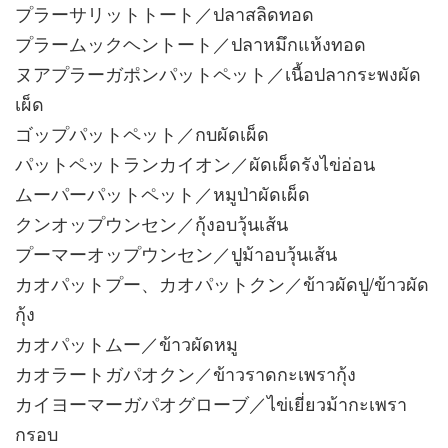
プラーサリットトート／ปลาสลิดทอด
プラームックヘントート／ปลาหมึกแห้งทอด
ヌアプラーガポンパットペット／เนื้อปลากระพงผัด
เผ็ด
ゴップパットペット／กบผัดเผ็ด
パットペットランカイオン／ผัดเผ็ดรังไข่อ่อน
ムーパーパットペット／หมูป่าผัดเผ็ด
クンオップウンセン／กุ้งอบวุ้นเส้น
プーマーオップウンセン／ปูม้าอบวุ้นเส้น
カオパットプー、カオパットクン／ข้าวผัดปู/ข้าวผัด
กุ้ง
カオパットムー／ข้าวผัดหมู
カオラートガパオクン／ข้าวราดกะเพรากุ้ง
カイヨーマーガパオグローブ／ไข่เยี่ยวม้ากะเพรา
กรอบ