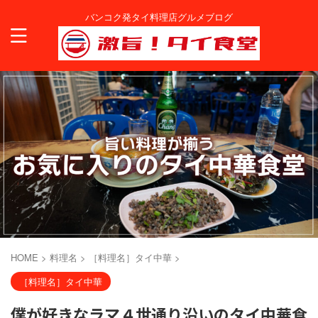
バンコク発タイ料理店グルメブログ
HOME
>
料理名
>
［料理名］タイ中華
>
［料理名］タイ中華
僕が好きなラマ４世通り沿いのタイ中華食