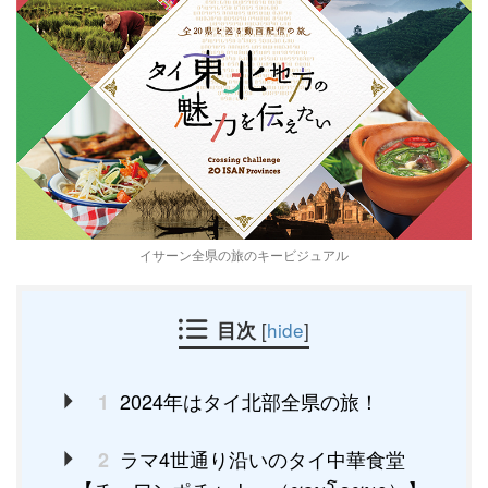
イサーン全県の旅のキービジュアル
目次
[
hide
]
2024年はタイ北部全県の旅！
1
ラマ4世通り沿いのタイ中華食堂
2