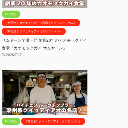
MRT駅近
［料理名］カオモックガイ（鶏肉入りタイのビリヤニ）
［料理名］クイッティアオ（タイラーメン）
サムヤーンで唯一!? 創業20年のカオモックガイ
食堂『カオモックガイ サムヤーン』
2026/7/17
MRT駅近
［料理名］クイッティアオ（タイラーメン）