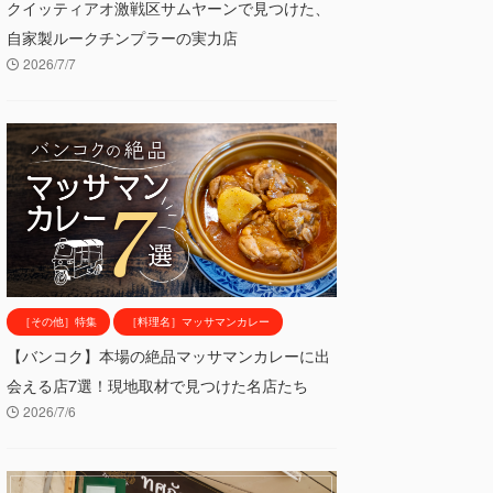
クイッティアオ激戦区サムヤーンで見つけた、
自家製ルークチンプラーの実力店
2026/7/7
［その他］特集
［料理名］マッサマンカレー
【バンコク】本場の絶品マッサマンカレーに出
会える店7選！現地取材で見つけた名店たち
2026/7/6