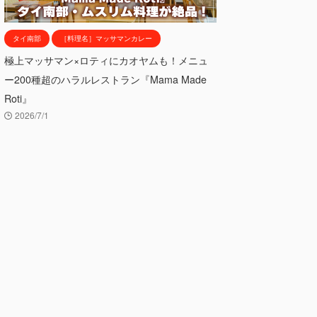
タイ南部
［料理名］マッサマンカレー
極上マッサマン×ロティにカオヤムも！メニュ
ー200種超のハラルレストラン『Mama Made
Roti』
2026/7/1