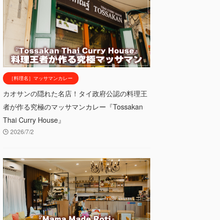
［料理名］マッサマンカレー
カオサンの隠れた名店！タイ政府公認の料理王
者が作る究極のマッサマンカレー『Tossakan
Thai Curry House』
2026/7/2