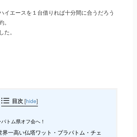
ハイエースを１台借りれば十分間に合うだろう
約。
した。
目次
[
hide
]
ンパトム県オフ会へ！
世界一高い仏塔ワット・プラパトム・チェ