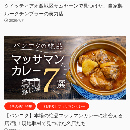
クイッティアオ激戦区サムヤーンで見つけた、自家製
ルークチンプラーの実力店
2026/7/7
［その他］特集
［料理名］マッサマンカレー
【バンコク】本場の絶品マッサマンカレーに出会える
店7選！現地取材で見つけた名店たち
2026/7/6