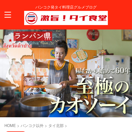
バンコク発タイ料理店グルメブログ
HOME
>
バンコク以外
>
タイ北部
>