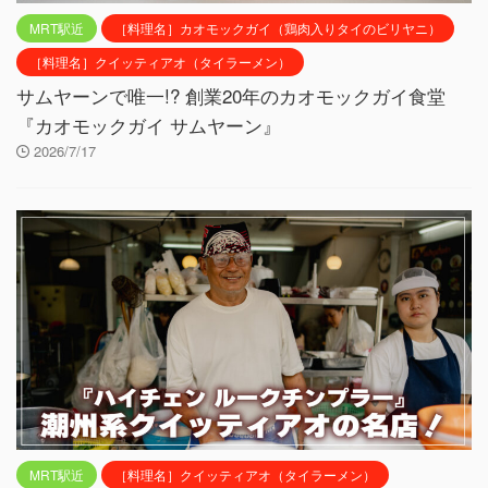
MRT駅近
［料理名］カオモックガイ（鶏肉入りタイのビリヤニ）
［料理名］クイッティアオ（タイラーメン）
サムヤーンで唯一!? 創業20年のカオモックガイ食堂
『カオモックガイ サムヤーン』
2026/7/17
MRT駅近
［料理名］クイッティアオ（タイラーメン）