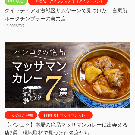
MRT駅近
［料理名］クイッティアオ（タイラーメン）
クイッティアオ激戦区サムヤーンで見つけた、自家製
ルークチンプラーの実力店
2026/7/7
［その他］特集
［料理名］マッサマンカレー
【バンコク】本場の絶品マッサマンカレーに出会える
店7選！現地取材で見つけた名店たち