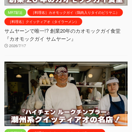
MRT駅近
［料理名］カオモックガイ（鶏肉入りタイのビリヤニ）
［料理名］クイッティアオ（タイラーメン）
サムヤーンで唯一!? 創業20年のカオモックガイ食堂
『カオモックガイ サムヤーン』
2026/7/17