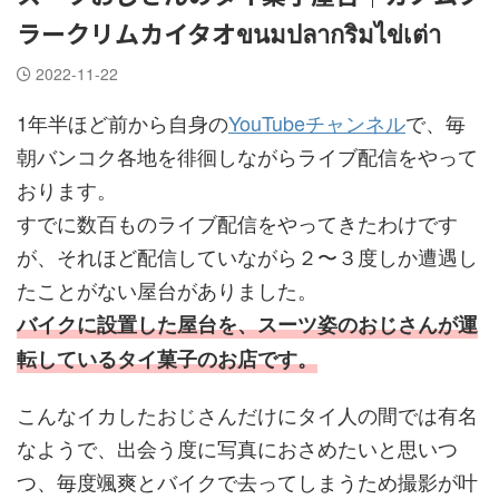
ラークリムカイタオขนมปลากริมไข่เต่า
2022-11-22
1年半ほど前から自身の
YouTubeチャンネル
で、毎
朝バンコク各地を徘徊しながらライブ配信をやって
おります。
すでに数百ものライブ配信をやってきたわけです
が、それほど配信していながら２〜３度しか遭遇し
たことがない屋台がありました。
バイクに設置した屋台を、スーツ姿のおじさんが運
転しているタイ菓子のお店です。
こんなイカしたおじさんだけにタイ人の間では有名
なようで、出会う度に写真におさめたいと思いつ
つ、毎度颯爽とバイクで去ってしまうため撮影が叶