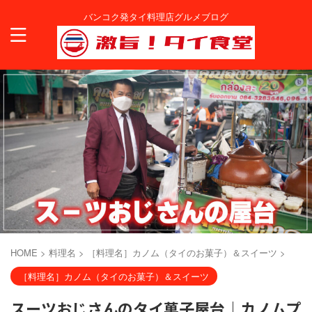
バンコク発タイ料理店グルメブログ
HOME
>
料理名
>
［料理名］カノム（タイのお菓子）＆スイーツ
>
［料理名］カノム（タイのお菓子）＆スイーツ
スーツおじさんのタイ菓子屋台｜カノムプ