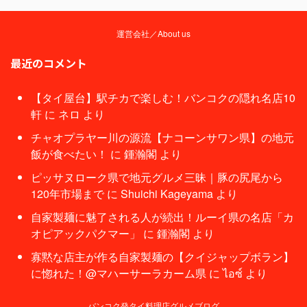
運営会社／About us
最近のコメント
【タイ屋台】駅チカで楽しむ！バンコクの隠れ名店10
軒
に
ネロ
より
チャオプラヤー川の源流【ナコーンサワン県】の地元
飯が食べたい！
に
鍾瀚閣
より
ピッサヌローク県で地元グルメ三昧｜豚の尻尾から
120年市場まで
に
Shuichi Kageyama
より
自家製麺に魅了される人が続出！ルーイ県の名店「カ
オピアックパクマー」
に
鍾瀚閣
より
寡黙な店主が作る自家製麺の【クイジャップボラン】
に惚れた！@マハーサーラカーム県
に
ไอซ์
より
バンコク発タイ料理店グルメブログ