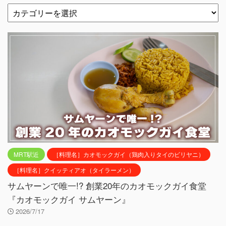
MRT駅近
［料理名］カオモックガイ（鶏肉入りタイのビリヤニ）
［料理名］クイッティアオ（タイラーメン）
サムヤーンで唯一!? 創業20年のカオモックガイ食堂
『カオモックガイ サムヤーン』
2026/7/17