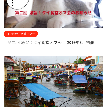
［その他］激旨ツアー
「第二回 激旨！タイ食堂オフ会」 2016年6月開催！