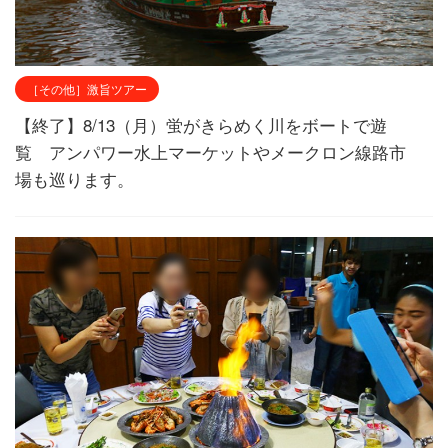
［その他］激旨ツアー
【終了】8/13（月）蛍がきらめく川をボートで遊
覧 アンパワー水上マーケットやメークロン線路市
場も巡ります。