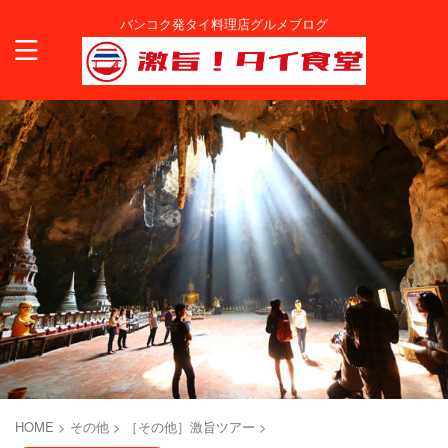
バンコク発タイ料理店グルメブログ
HOME
>
その他
>
［その他］激旨ツアー
>