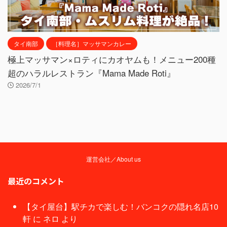
タイ南部
［料理名］マッサマンカレー
極上マッサマン×ロティにカオヤムも！メニュー200種
超のハラルレストラン『Mama Made Roti』
2026/7/1
運営会社／About us
最近のコメント
【タイ屋台】駅チカで楽しむ！バンコクの隠れ名店10
軒
に
ネロ
より