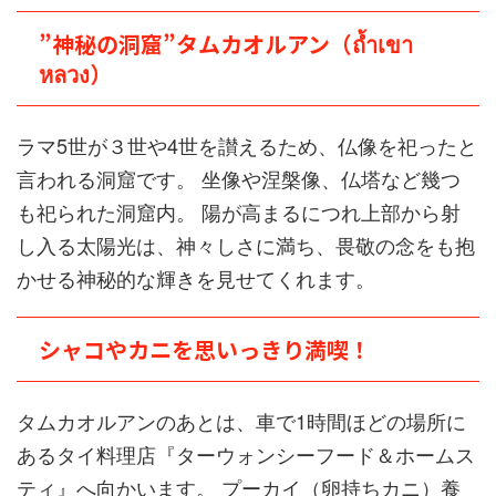
”神秘の洞窟”タムカオルアン（ถ้ำเขา
หลวง）
ラマ5世が３世や4世を讃えるため、仏像を祀ったと
言われる洞窟です。 坐像や涅槃像、仏塔など幾つ
も祀られた洞窟内。 陽が高まるにつれ上部から射
し入る太陽光は、神々しさに満ち、畏敬の念をも抱
かせる神秘的な輝きを見せてくれます。
シャコやカニを思いっきり満喫！
タムカオルアンのあとは、車で1時間ほどの場所に
あるタイ料理店『ターウォンシーフード＆ホームス
ティ』へ向かいます。 プーカイ（卵持ちカニ）養