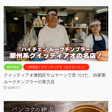
MRT駅近
［料理名］クイッティアオ（タイラーメン）
クイッティアオ激戦区サムヤーンで見つけた、自家製
ルークチンプラーの実力店
2026/7/7