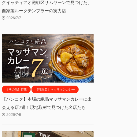
クイッティアオ激戦区サムヤーンで見つけた、
自家製ルークチンプラーの実力店
2026/7/7
［その他］特集
［料理名］マッサマンカレー
【バンコク】本場の絶品マッサマンカレーに出
会える店7選！現地取材で見つけた名店たち
2026/7/6