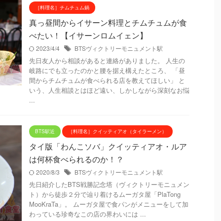
［料理名］チムチュム鍋
真っ昼間からイサーン料理とチムチュムが食
べたい！【イサーンロムイェン】
2023/4/4
BTSヴィクトリーモニュメント駅
先日友人から相談があると連絡がありました。 人生の
岐路にでも立ったのかと腰を据え構えたところ、 「昼
間からチムチュムが食べられる店を教えてほしい」 と
いう、人生相談とはほど遠い、しかしながら深刻なお悩
...
BTS駅近
［料理名］クイッティアオ（タイラーメン）
タイ版「わんこソバ」クイッティアオ・ルア
は何杯食べられるのか！？
2020/8/3
BTSヴィクトリーモニュメント駅
先日紹介したBTS戦勝記念塔（ヴィクトリーモニュメン
ト）から徒歩２分で辿り着けるムーガタ屋「PlaTong
MooKraTa」。 ムーガタ屋で食パンがメニューをして加
わっている珍奇なこの店の界わいには ...