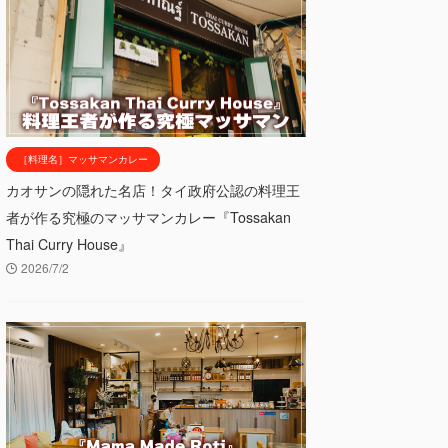
［料理名］マッサマンカレー
カオサンの隠れた名店！タイ政府公認の料理王
者が作る究極のマッサマンカレー『Tossakan
Thai Curry House』
2026/7/2