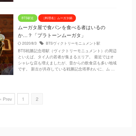
BTS駅近
［料理名］ムーガタ鍋
ムーガタ屋で食パンを食べる者はいるの
か…？「プラトーンムーガタ」
2020/8/3
BTSヴィクトリーモニュメント駅
BTS戦勝記念塔駅（ヴィクトリーモニュメント）の周辺
といえば、タイ人の若者が集まるエリア。 最近ではオ
シャレな店も増えましたが、昔からの飲食店も多い地域
です。 新古が共存している戦勝記念塔界わいに、ム ...
« Prev
1
2