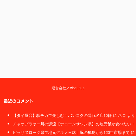
運営会社／About us
最近のコメント
【タイ屋台】駅チカで楽しむ！バンコクの隠れ名店10軒
に
ネロ
より
チャオプラヤー川の源流【ナコーンサワン県】の地元飯が食べたい！
ピッサヌローク県で地元グルメ三昧｜豚の尻尾から120年市場まで
に