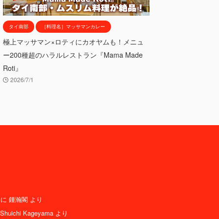
タイ南部
［料理名］マッサマンカレー
極上マッサマン×ロティにカオヤムも！メニュ
ー200種超のハラルレストラン『Mama Made
Roti』
2026/7/1
に
鍾瀚閣
より
Shuichi Kageyama
より