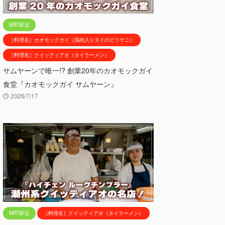
MRT駅近
［料理名］カオモックガイ（鶏肉入りタイのビリヤニ）
［料理名］クイッティアオ（タイラーメン）
サムヤーンで唯一!? 創業20年のカオモックガイ
食堂『カオモックガイ サムヤーン』
2026/7/17
MRT駅近
［料理名］クイッティアオ（タイラーメン）