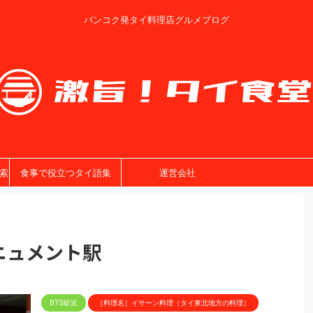
バンコク発タイ料理店グルメブログ
索
食事で役立つタイ語集
運営会社
ニュメント駅
BTS駅近
［料理名］イサーン料理（タイ東北地方の料理）